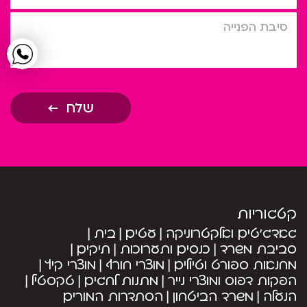
סיבת הפניה
שלח
קטגוריות
גאדג’טים ואלקטרוניקה
עטים
בית
סביבת משרד
כנסים ותערוכות
תיקים
מחנאות ספורט וטיולים
מוצרי חורף
מוצרי קיץ
הפקות דפוס ומוצרי נייר
מתנות לחגים
טקסטיל
הנעלה
משרד הביטחון
הסתדרות המורים