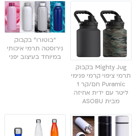
“בוטורו” בקבוק
נירוסטה תרמי איכותי
במיוחד בעיצוב יפני
Mighty Jug בקבוק
תרמי ציפוי קרמי פנימי
Puramic חם/קר 1
ליטר עם ידית אחיזה
מבית ASOBU