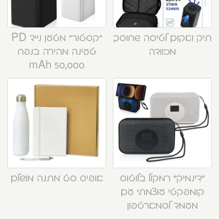
תיק ואקום לטיסה שחוסך
“קסטור” מטען נייד PD
מזוודה
טעינה מהירה בנפח
50,000 mAh
“דינמיק” רמקול בלוטוס
אופיס סט מתנה מושלם
קומפקטי עוצמתי עם
מעמד לסמארטפון