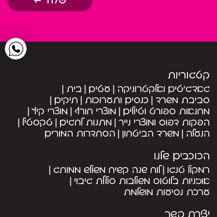
שלח
קטגוריות
גאדג’טים ואלקטרוניקה
עטים
בית
סביבת משרד
כנסים ותערוכות
תיקים
מחנאות ספורט וטיולים
מוצרי חורף
מוצרי קיץ
הפקות דפוס ומוצרי נייר
מתנות לחגים
טקסטיל
הנעלה
משרד הביטחון
הסתדרות המורים
הכוכבים שלנו
רמקול טנגו
לוח שנה קשיח משולש ממותג
אוזניות בלוטוס משולבות סוללת גיבוי
ערכת נסיעות מושלמת
יצירת קשר