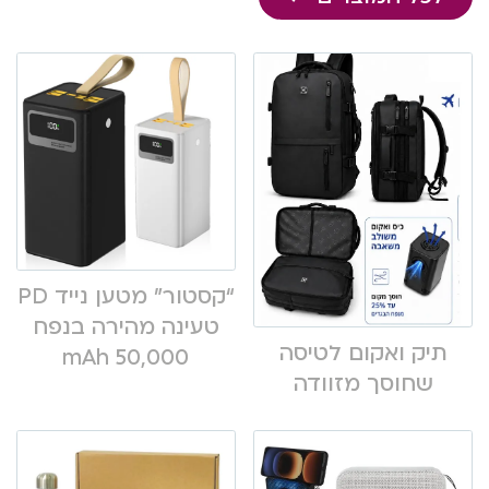
“קסטור” מטען נייד PD
טעינה מהירה בנפח
תיק ואקום לטיסה
50,000 mAh
שחוסך מזוודה