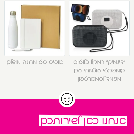
“דינמיק” רמקול בלוטוס
אופיס סט מתנה מושלם
קומפקטי עוצמתי עם
מעמד לסמארטפון
אנחנו כאן לשירותכם