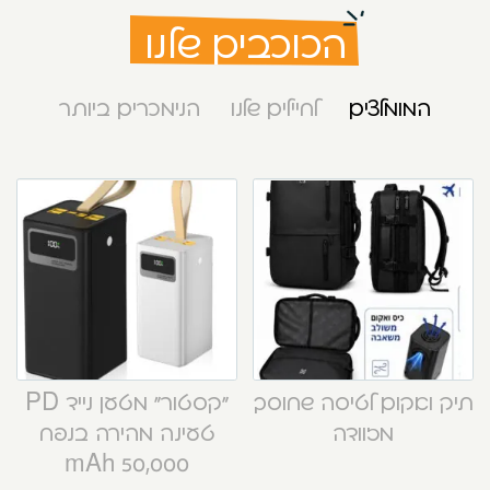
הכוכבים שלנו
המומלצים
לחיילים שלנו
הנימכרים ביותר
תיק ואקום לטיסה שחוסך
“קסטור” מטען נייד PD
מזוודה
טעינה מהירה בנפח
50,000 mAh