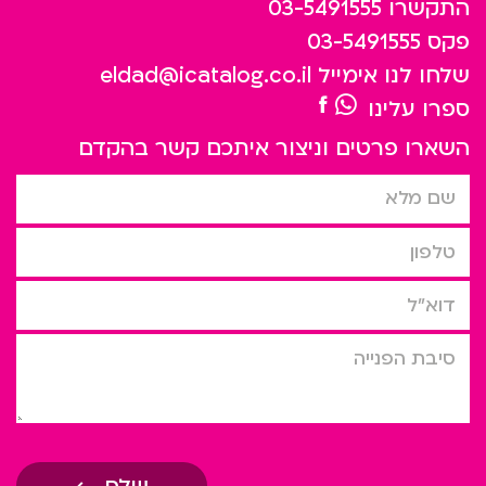
התקשרו
03-5491555
פקס
03-5491555
שלחו לנו אימייל
eldad@icatalog.co.il
ספרו עלינו
השארו פרטים וניצור איתכם קשר בהקדם
שם מלא
טלפון
דוא”ל
סיבת הפניה