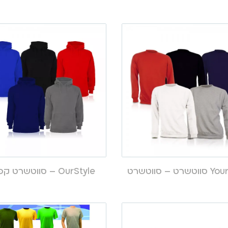
רט – סווטשרט
OurStyle – סווטשרט קפוצ’ון