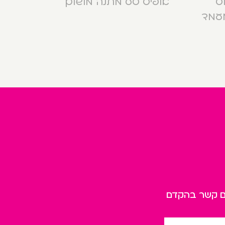
וס
אופיס סט מתנה מושלם
מעמד
כם קשר בהקדם