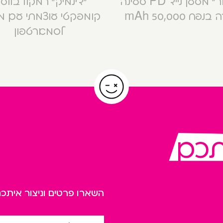
“קסטור” מטען נייד PD טעינה
“דינמיק” רמקול בלוט
פח 50,000 mAh
קומפקטי עוצמתי עם 
לסמארטפון
תכם
השארו פרטים וניצור אית
שם מלא