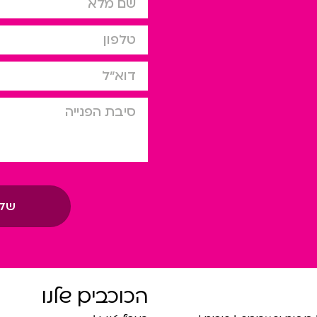
טלפון
דוא”ל
סיבת הפניה
של
הכוכבים שלנו