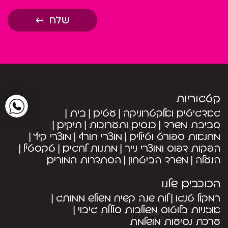
שלח
קטגוריות
גאדג’טים ואלקטרוניקה
עטים
בית
סביבת משרד
כנסים ותערוכות
תיקים
מחנאות ספורט וטיולים
מוצרי חורף
מוצרי קיץ
הפקות דפוס ומוצרי נייר
מתנות לחגים
טקסטיל
הנעלה
משרד הביטחון
הסתדרות המורים
הכוכבים שלנו
רמקול טנגו
לוח שנה קשיח משולש ממותג
אוזניות בלוטוס משולבות סוללת גיבוי
ערכת נסיעות מושלמת