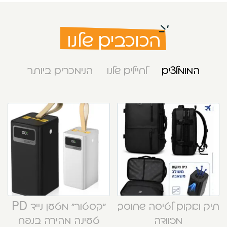
הכוכבים שלנו
המומלצים
לחיילים שלנו
הנימכרים ביותר
תיק ואקום לטיסה שחוסך
“קסטור” מטען נייד PD
מזוודה
טעינה מהירה בנפח