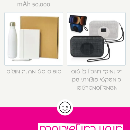
50,000 mAh
“דינמיק” רמקול בלוטוס
אופיס סט מתנה מושלם
קומפקטי עוצמתי עם
מעמד לסמארטפון
אנחנו כאן לשירותכם