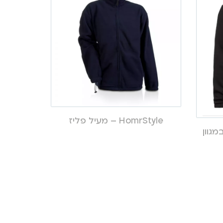
HomrStyle – מעיל פליז
מגוון