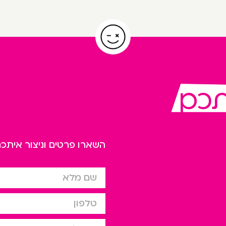
תכם
השארו פרטים וניצור אית
שם מלא
טלפון
דוא”ל