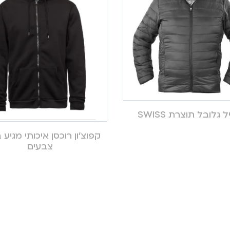
 גלובל תוצרת SWISS
קפוצ’ון רוכסן איכותי מגיע ב
צבעים