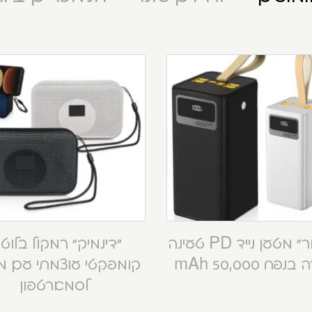
“קסטור” מטען נייד PD טעינה
“דינמיק” רמקול בלוט
פח 50,000 mAh
קומפקטי עוצמתי עם 
לסמארטפון