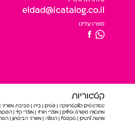
eldad@icatalog.co.il
ספרו עלינו
קטגוריות
גאדג’טים ואלקטרוניקה
עטים
בית
סביבת משרד
מחנאות ספורט וטיולים
מוצרי חורף
מוצרי קיץ
הפקות 
מתנות לחגים
טקסטיל
הנעלה
משרד הביטחון
הסתד