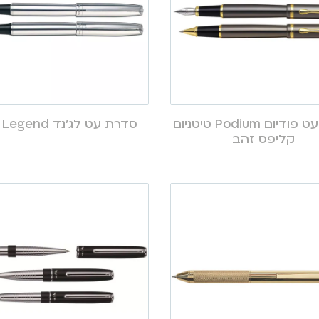
סדרת עט פודיום Podium טיטניום
סדרת עט לג’נד Legend כרום
קליפס זהב