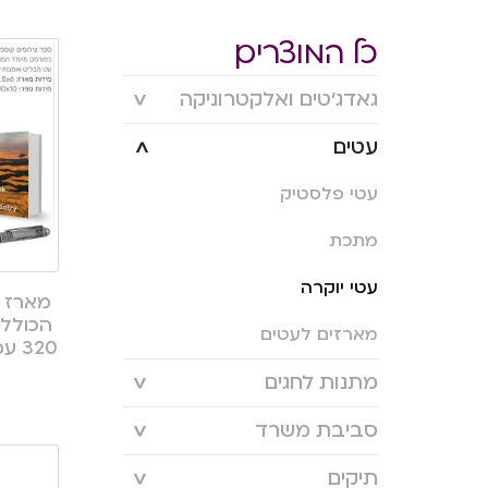
כל המוצרים
גאדג’טים ואלקטרוניקה
עטים
עטי פלסטיק
מתכת
עטי יוקרה
מארז ע
הכולל 
מארזים לעטים
320 עמוד ועט תבליט ארץ ישראל
מתנות לחגים
סביבת משרד
תיקים