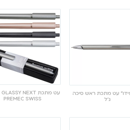
עט 
ידו” עט מתכת ראש סיכה
PREMEC SWISS
ג’ל