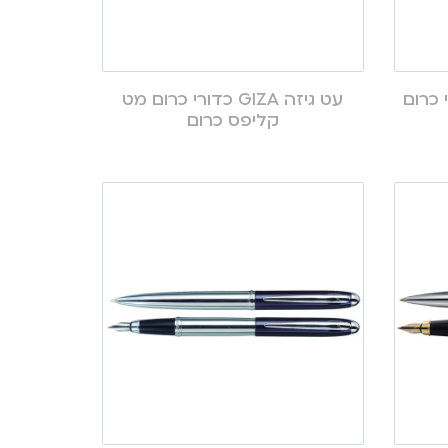
I-To כדורי כרום
עט גיזה GIZA כדורי כרום מט
קליפס כרום