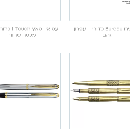
עט בירו Bureau כדורי – עפרון
עט איי-טאץ uch
זהב
מכסה שחור