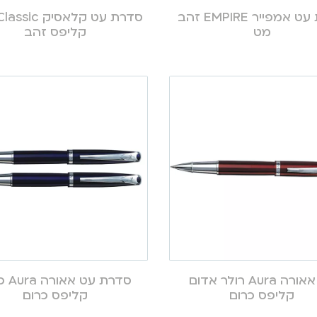
סדרת עט אמפייר EMPIRE זהב
מט
קליפס זהב
עט אאורה Aura רולר אדום
סדרת עט
קליפס כרום
קליפס כרום