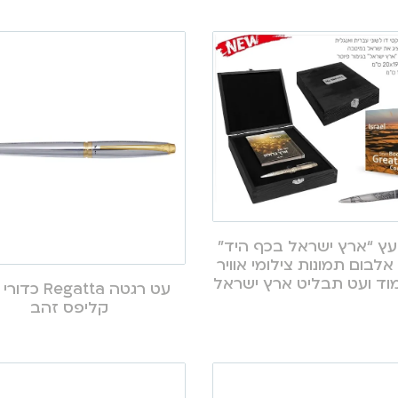
ץ “ארץ ישראל בכף היד”
אלבום תמונות צילומי אוויר
עט רגטה Regatta
קליפס זהב