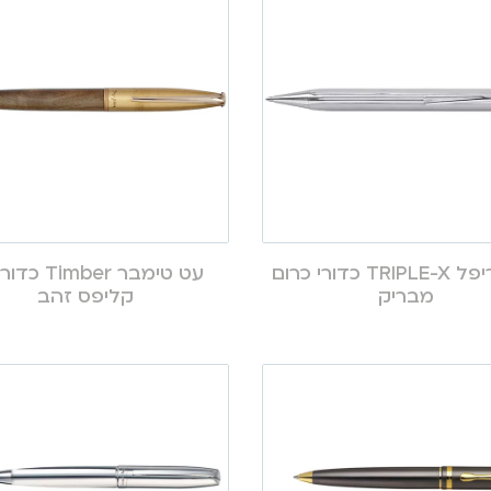
עט טריפל TRIPLE-X כדורי כרום
עט טימבר imber
מבריק
קליפס זהב