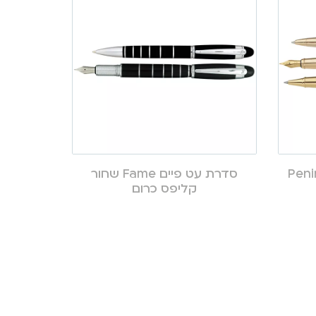
ולה Peninsula
סדרת עט פיים Fame שחור
קליפס כרום