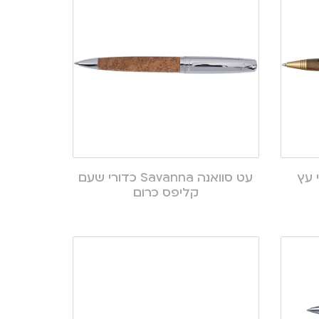
T כדורי עץ
עט סוואנה Savanna כדורי שעם
קליפס כרום