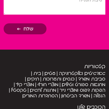
שלח
קטגוריות
גאדג’טים ואלקטרוניקה
עטים
בית
סביבת משרד
כנסים ותערוכות
תיקים
מחנאות ספורט וטיולים
מוצרי חורף
מוצרי קיץ
הפקות דפוס ומוצרי נייר
מתנות לחגים
טקסטיל
הנעלה
משרד הביטחון
הסתדרות המורים
הכוכבים שלנו