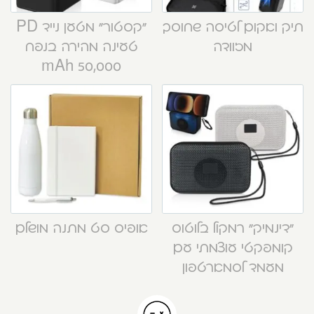
תיק ואקום לטיסה שחוסך
“קסטור” מטען נייד PD
מזוודה
טעינה מהירה בנפח
50,000 mAh
“דינמיק” רמקול בלוטוס
אופיס סט מתנה מושלם
קומפקטי עוצמתי עם
מעמד לסמארטפון