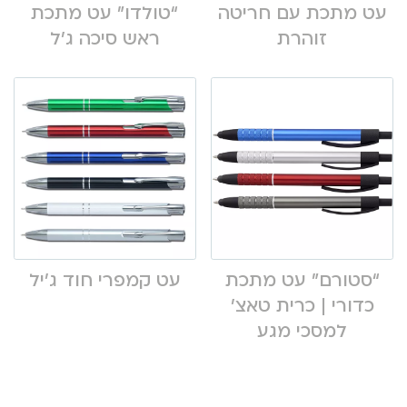
עט מתכת עם חריטה
“טולדו” עט מתכת
זוהרת
ראש סיכה ג’ל
“סטורם” עט מתכת
עט קמפרי חוד ג’יל
כדורי | כרית טאצ’
למסכי מגע