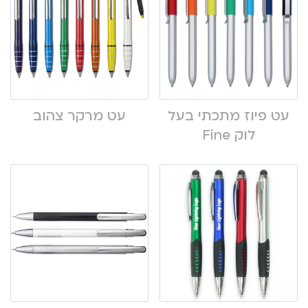
עט פיוז מתכתי בעל
עט מרקר צהוב
לוק Fine