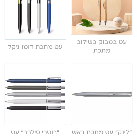
עט במבוק בשילוב
עט מתכת דומו ניקל
מתכת
“לינק” עט מתכת ראש
“רוטרי סילבר” עט