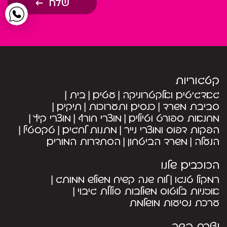
שלח
קטגוריות
גאדג’טים ואלקטרוניקה
עטים
בית
סביבת משרד
כנסים ותערוכות
תיקים
מחנאות ספורט וטיולים
מוצרי חורף
מוצרי קיץ
הפקות דפוס ומוצרי נייר
מתנות לחגים
טקסטיל
הנעלה
משרד הביטחון
הסתדרות המורים
הכוכבים שלנו
רמקול טנגו
לוח שנה קשיח משולש ממותג
אוזניות בלוטוס משולבות סוללת גיבוי
ערכת נסיעות מושלמת
יצירת קשר