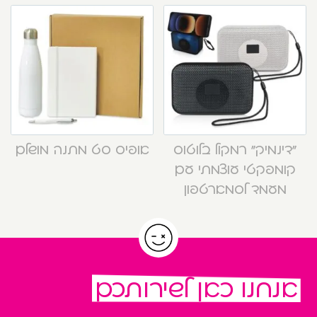
“דינמיק” רמקול בלוטוס
אופיס סט מתנה מושלם
קומפקטי עוצמתי עם
מעמד לסמארטפון
אנחנו כאן לשירותכם