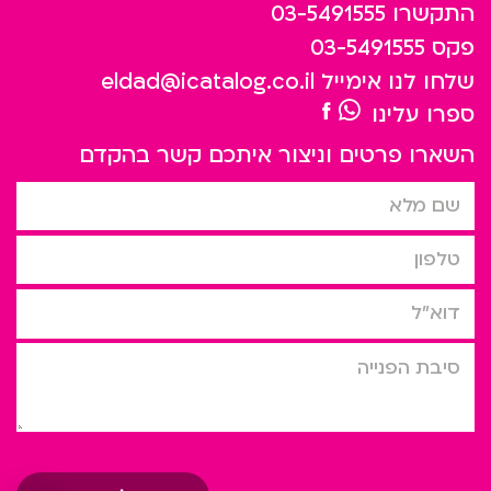
התקשרו
03-5491555
פקס
03-5491555
שלחו לנו אימייל
eldad@icatalog.co.il
ספרו עלינו
השארו פרטים וניצור איתכם קשר בהקדם
שם מלא
טלפון
דוא”ל
סיבת הפניה