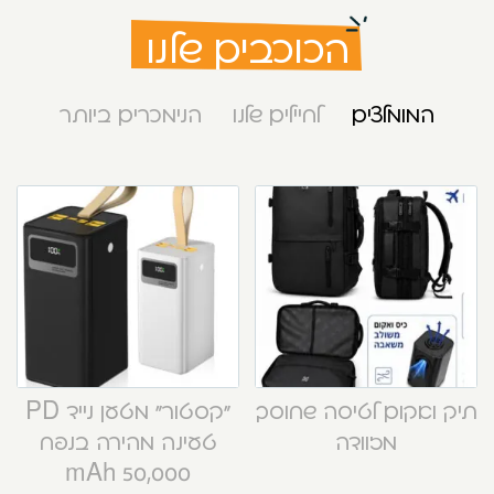
הכוכבים שלנו
המומלצים
לחיילים שלנו
הנימכרים ביותר
תיק ואקום לטיסה שחוסך
“קסטור” מטען נייד PD
מזוודה
טעינה מהירה בנפח
50,000 mAh