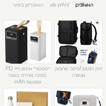
המומלצים
לחיילים שלנו
הנימכרים ביותר
תיק ואקום לטיסה שחוסך
“קסטור” מטען נייד PD
מזוודה
טעינה מהירה בנפח
50,000 mAh