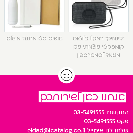
“דינמיק” רמקול בלוטוס
אופיס סט מתנה מושלם
קומפקטי עוצמתי עם
מעמד לסמארטפון
אנחנו כאן לשירותכם
התקשרו
03-5491555
פקס
03-5491555
שלחו לנו אימייל
eldad@icatalog.co.il