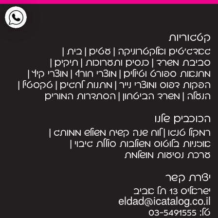
קטגוריות
גאדג’טים ואלקטרוניקה
עטים
בית
סביבת משרד
כנסים ותערוכות
תיקים
מחנאות ספורט וטיולים
מוצרי חורף
מוצרי קיץ
הפקות דפוס ומוצרי נייר
מתנות לחגים
טקסטיל
הנעלה
משרד הביטחון
הסתדרות המורים
הכוכבים שלנו
רמקול טנגו
לוח שנה קשיח משולש ממותג
אוזניות בלוטוס משולבות סוללת גיבוי
ערכת נסיעות מושלמת
יצירת קשר
ישראליס 13 תל אביב
eldad@icatalog.co.il
טל:
03-5491555