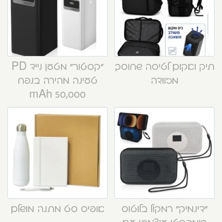
תיק ואקום לטיסה שחוסך
“קסטור” מטען נייד PD
מזוודה
טעינה מהירה בנפח
50,000 mAh
“דינמיק” רמקול בלוטוס
אופיס סט מתנה מושלם