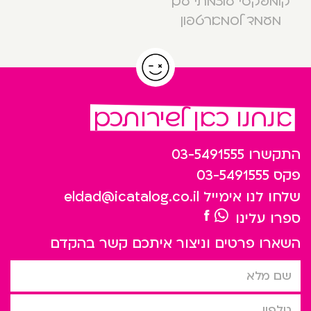
קומפקטי עוצמתי עם
מעמד לסמארטפון
אנחנו כאן לשירותכם
התקשרו
03-5491555
פקס
03-5491555
שלחו לנו אימייל
eldad@icatalog.co.il
ספרו עלינו
השארו פרטים וניצור איתכם קשר בהקדם
שם מלא
טלפון