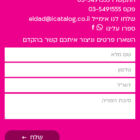
פקס
03-5491555
שלחו לנו אימייל
eldad@icatalog.co.il
ספרו עלינו
השארו פרטים וניצור איתכם קשר בהקדם
שם מלא
טלפון
דוא”ל
סיבת הפניה
שלח