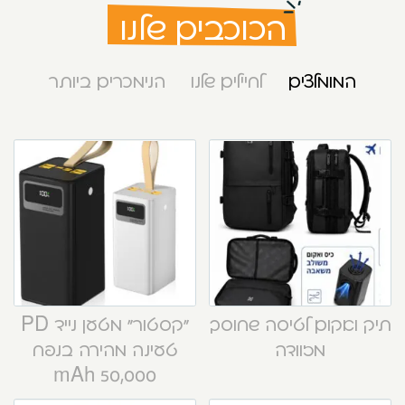
הכוכבים שלנו
המומלצים
לחיילים שלנו
הנימכרים ביותר
תיק ואקום לטיסה שחוסך
“קסטור” מטען נייד PD
מזוודה
טעינה מהירה בנפח
50,000 mAh