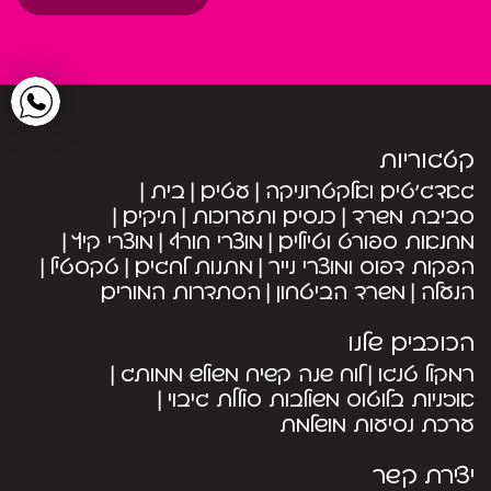
קטגוריות
גאדג’טים ואלקטרוניקה
עטים
בית
סביבת משרד
כנסים ותערוכות
תיקים
מחנאות ספורט וטיולים
מוצרי חורף
מוצרי קיץ
הפקות דפוס ומוצרי נייר
מתנות לחגים
טקסטיל
הנעלה
משרד הביטחון
הסתדרות המורים
הכוכבים שלנו
רמקול טנגו
לוח שנה קשיח משולש ממותג
אוזניות בלוטוס משולבות סוללת גיבוי
ערכת נסיעות מושלמת
יצירת קשר