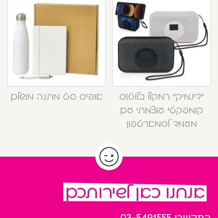
“דינמיק” רמקול בלוטוס
אופיס סט מתנה מושלם
קומפקטי עוצמתי עם
מעמד לסמארטפון
אנחנו כאן לשירותכם
התקשרו
03-5491555