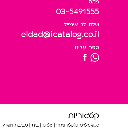
פקס
03-5491555
שלחו לנו אימייל
eldad@icatalog.co.il
ספרו עלינו
קטגוריות
גאדג’טים ואלקטרוניקה
עטים
בית
סביבת משרד