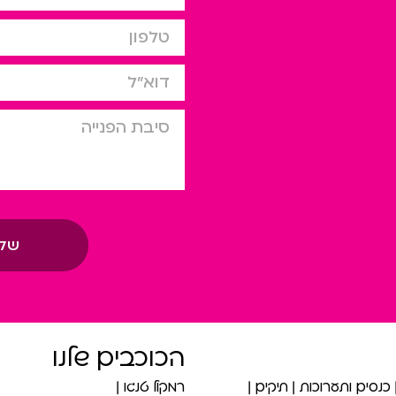
טלפון
דוא”ל
סיבת הפניה
של
הכוכבים שלנו
כנסים ותערוכות
תיקים
רמקול טנגו