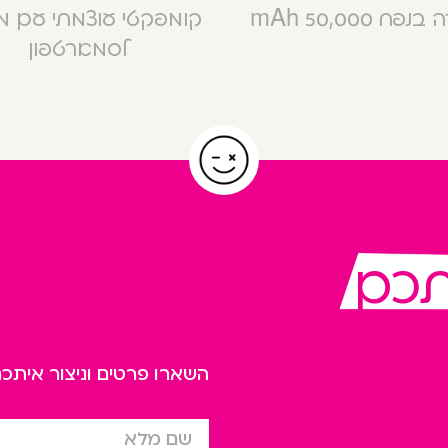
פח 50,000 mAh
קומפקטי עוצמתי עם 
לסמארטפון
תכם
השארו פרטים וניצור אית
שם מלא