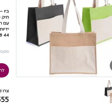
ביו –
תיק מ
עם תא
ידיות 
44 X 20 X 38 ס”מ
מקט: 456
לה
צרו 
555