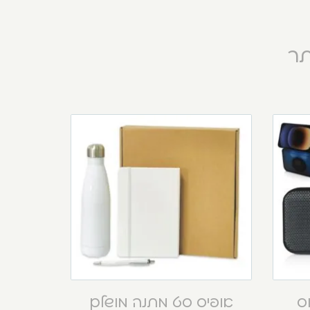
תר
וס
אופיס סט מתנה מושלם