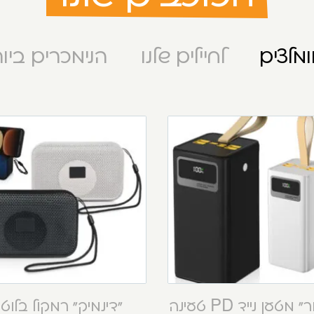
מלצים
לחיילים שלנו
הנימכרים ביו
“קסטור” מטען נייד PD טעינה
“דינמיק” רמקול בלוט