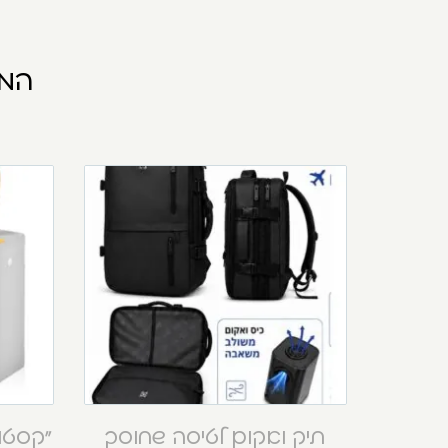
המו
תיק ואקום לטיסה שחוסך