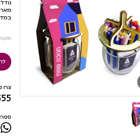
גודל: 9.5X19X6 
מארז 
במדב
מקט: 525
לה
צרו 
555
ספרו 