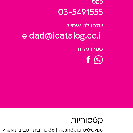
פקס
03-5491555
שלחו לנו אימייל
eldad@icatalog.co.il
ספרו עלינו
קטגוריות
גאדג’טים ואלקטרוניקה
עטים
בית
סביבת משרד