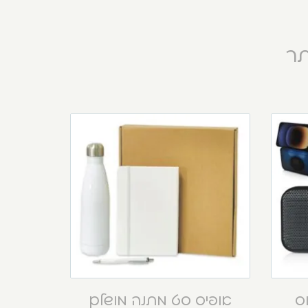
תר
וס
אופיס סט מתנה מושלם