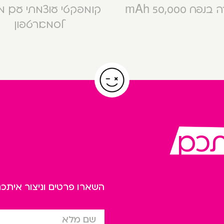
פח 50,000 mAh
קומפקטי עוצמתי עם 
לסמארטפון
תכם
השארו פרטים וניצור אית
שם מלא