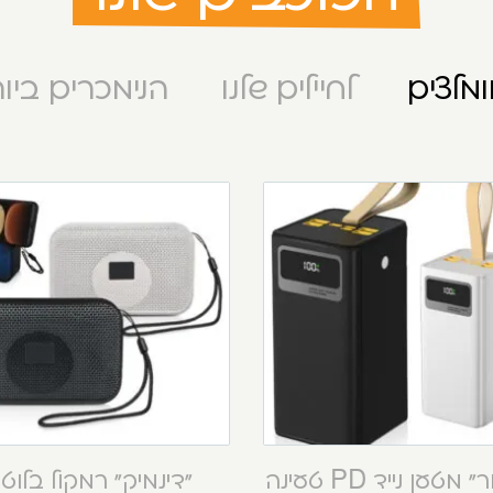
מלצים
לחיילים שלנו
הנימכרים ביו
“קסטור” מטען נייד PD טעינה
“דינמיק” רמקול בלוט