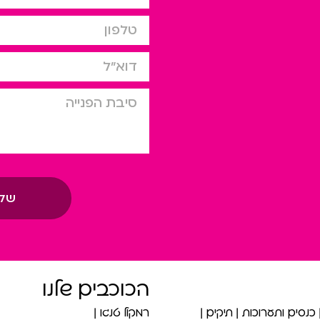
טלפון
דוא”ל
סיבת הפניה
של
הכוכבים שלנו
כנסים ותערוכות
תיקים
רמקול טנגו