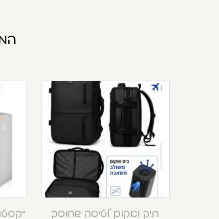
המו
תיק ואקום לטיסה שחוסך