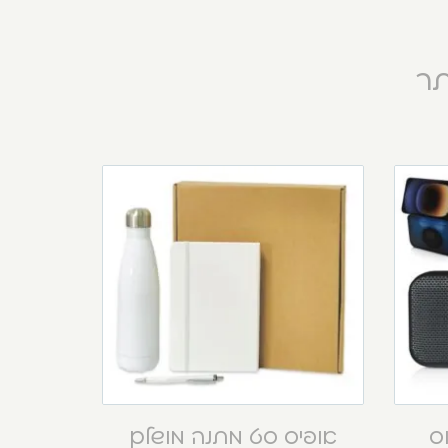
תר
וס
אופיס סט מתנה מושלם