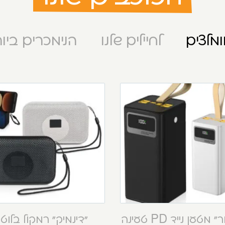
מלצים
לחיילים שלנו
הנימכרים ביו
“קסטור” מטען נייד PD טעינה
“דינמיק” רמקול בלוט