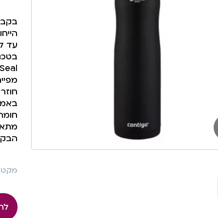
בקבוק
הייח
מפיי
חוזר
מתאים
הבקבו
מקט: 385
לה