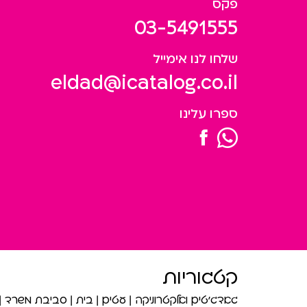
פקס
03-5491555
שלחו לנו אימייל
eldad@icatalog.co.il
ספרו עלינו
קטגוריות
גאדג’טים ואלקטרוניקה
עטים
בית
סביבת משרד