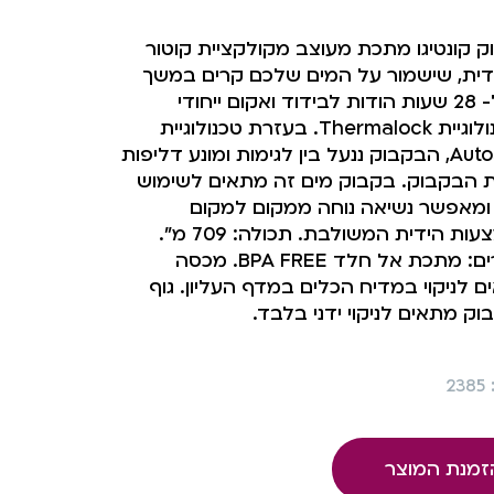
 קונטיגו מתכת מעוצב מקולקציית קוטור
ודית, שישמור על המים שלכם קרים במשך
עד ל- 28 שעות הודות לבידוד ואקום ייחודי
בטכנולוגיית Thermalock. בעזרת טכנולוגיית
AutoSeal, הבקבוק ננעל בין לגימות ומונע דליפות
ת הבקבוק. בקבוק מים זה מתאים לשימוש
 ומאפשר נשיאה נוחה ממקום למקום
באמצעות הידית המשולבת. תכולה: 709 מ”.
חומרים: מתכת אל חלד BPA FREE. מכסה
 לניקוי במדיח הכלים במדף העליון. גוף
ק מתאים לניקוי ידני בלבד.
2
זמנת המוצר