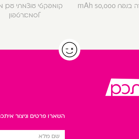
פח 50,000 mAh
קומפקטי עוצמתי עם 
לסמארטפון
תכם
השארו פרטים וניצור אית
שם מלא