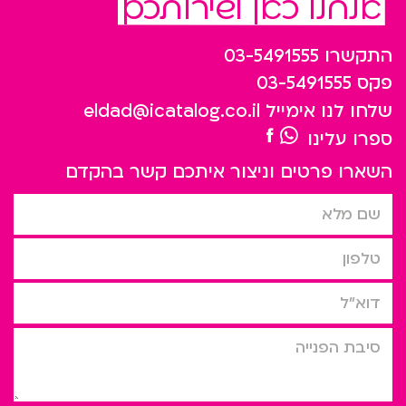
אנחנו כאן לשירותכם
התקשרו
03-5491555
פקס
03-5491555
שלחו לנו אימייל
eldad@icatalog.co.il
ספרו עלינו
השארו פרטים וניצור איתכם קשר בהקדם
שם מלא
טלפון
דוא”ל
סיבת הפניה