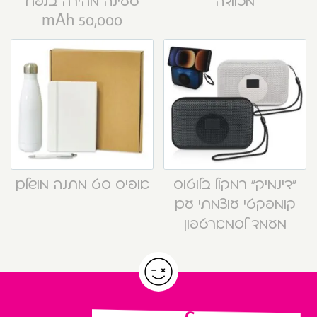
מזוודה
טעינה מהירה בנפח
50,000 mAh
“דינמיק” רמקול בלוטוס
אופיס סט מתנה מושלם
קומפקטי עוצמתי עם
מעמד לסמארטפון