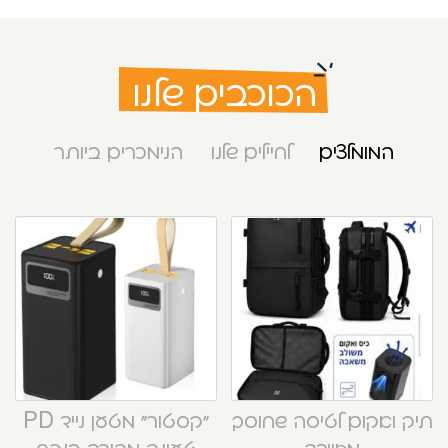
הכוכבים שלנו
המומלצים
לחיילים שלנו
הנימכרים ביותר
תיק ואקום לטיסה שחוסך
“קסטור” מטען נייד PD