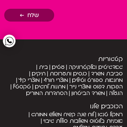
שלח
קטגוריות
גאדג’טים ואלקטרוניקה
עטים
בית
סביבת משרד
כנסים ותערוכות
תיקים
מחנאות ספורט וטיולים
מוצרי חורף
מוצרי קיץ
הפקות דפוס ומוצרי נייר
מתנות לחגים
טקסטיל
הנעלה
משרד הביטחון
הסתדרות המורים
הכוכבים שלנו
רמקול טנגו
לוח שנה קשיח משולש ממותג
אוזניות בלוטוס משולבות סוללת גיבוי