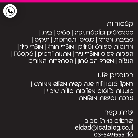
קטגוריות
גאדג’טים ואלקטרוניקה
עטים
בית
סביבת משרד
כנסים ותערוכות
תיקים
מחנאות ספורט וטיולים
מוצרי חורף
מוצרי קיץ
הפקות דפוס ומוצרי נייר
מתנות לחגים
טקסטיל
הנעלה
משרד הביטחון
הסתדרות המורים
הכוכבים שלנו
רמקול טנגו
לוח שנה קשיח משולש ממותג
אוזניות בלוטוס משולבות סוללת גיבוי
ערכת נסיעות מושלמת
יצירת קשר
ישראליס 13 תל אביב
eldad@icatalog.co.il
טל:
03-5491555