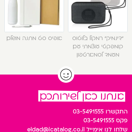
“דינמיק” רמקול בלוטוס
אופיס סט מתנה מושלם
קומפקטי עוצמתי עם
מעמד לסמארטפון
אנחנו כאן לשירותכם
התקשרו
03-5491555
פקס
03-5491555
שלחו לנו אימייל
eldad@icatalog.co.il