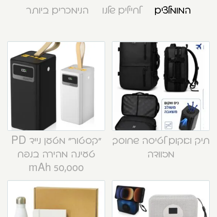
המומלצים
לחיילים שלנו
הנימכרים ביותר
תיק ואקום לטיסה שחוסך
“קסטור” מטען נייד PD
מזוודה
טעינה מהירה בנפח
50,000 mAh