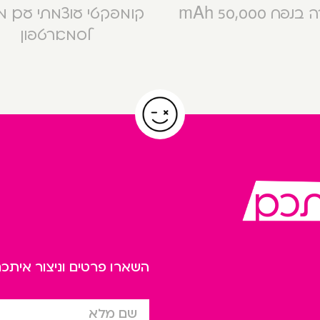
פח 50,000 mAh
קומפקטי עוצמתי עם 
לסמארטפון
תכם
השארו פרטים וניצור אית
שם מלא