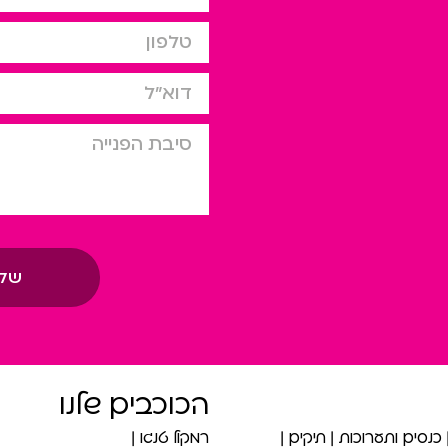
טלפון
דוא”ל
סיבת הפניה
של
הכוכבים שלנו
כנסים ותערוכות
תיקים
רמקול טנגו