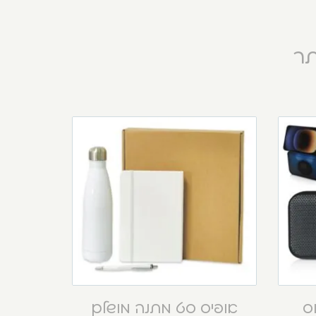
תר
וס
אופיס סט מתנה מושלם