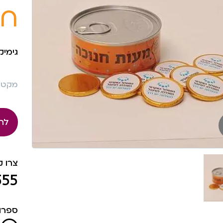
חנ
גימיק
מקט: 763
לה
צרו 
555
ספרו 