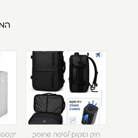
המו
תיק ואקום לטיסה שחוסך