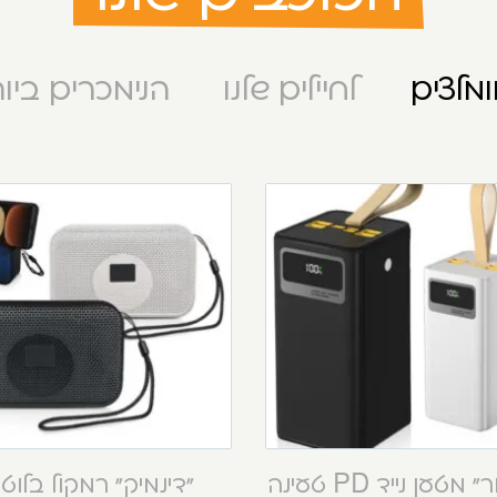
מלצים
לחיילים שלנו
הנימכרים ביו
“קסטור” מטען נייד PD טעינה
“דינמיק” רמקול בלוט