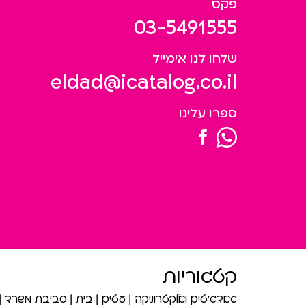
פקס
03-5491555
שלחו לנו אימייל
eldad@icatalog.co.il
ספרו עלינו
קטגוריות
גאדג’טים ואלקטרוניקה
עטים
בית
סביבת משרד