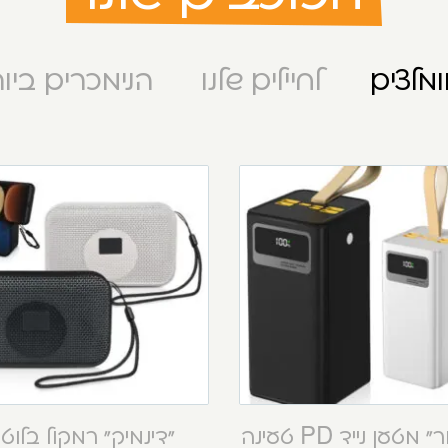
מלצים
לחיילים שלנו
הנימכרים ביו
“קסטור” מטען נייד PD טעינה
“דינמיק” רמקול בלוט