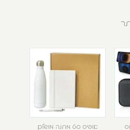
תר
וס
אופיס סט מתנה מושלם