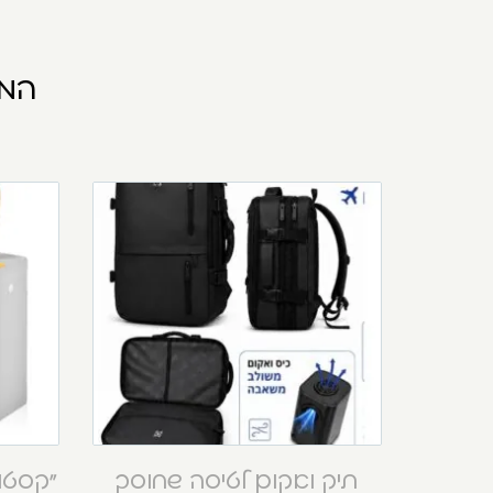
המו
תיק ואקום לטיסה שחוסך