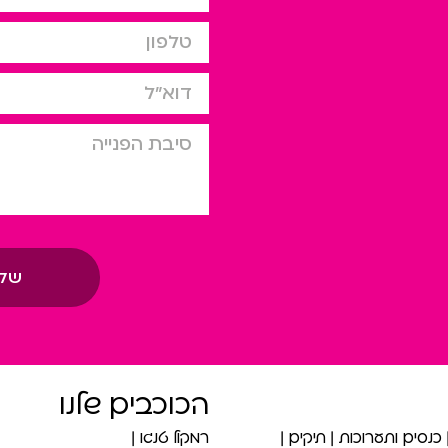
טלפון
דוא”ל
סיבת הפניה
של
הכוכבים שלנו
כנסים ותערוכות
תיקים
רמקול טנגו