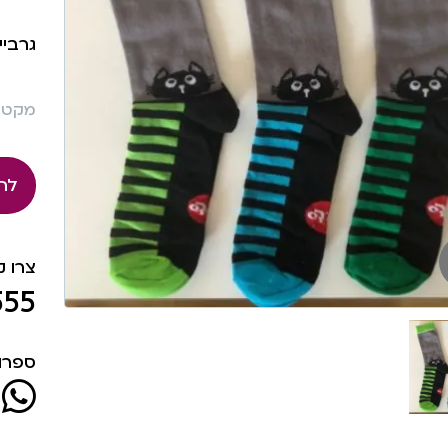
גרביי
מקט: 430
לה
צרו 
555
ספרו 