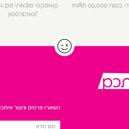
פח 50,000 mAh
קומפקטי עוצמתי עם 
לסמארטפון
תכם
השארו פרטים וניצור אית
שם מלא