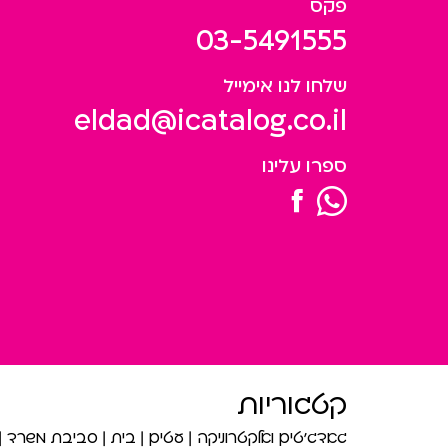
פקס
03-5491555
שלחו לנו אימייל
eldad@icatalog.co.il
ספרו עלינו
קטגוריות
גאדג’טים ואלקטרוניקה
עטים
בית
סביבת משרד