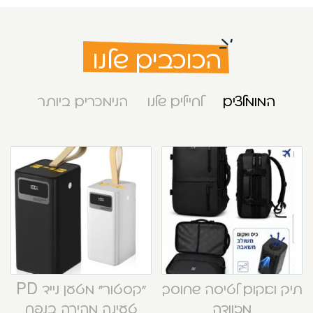
הכוכבים שלנו
המומלצים
לחיילים שלנו
הנימכרים ביותר
תיק ואקום לטיסה שחוסך
“קסטור” מטען נייד PD
מזוודה
טעינה מהירה בנפח