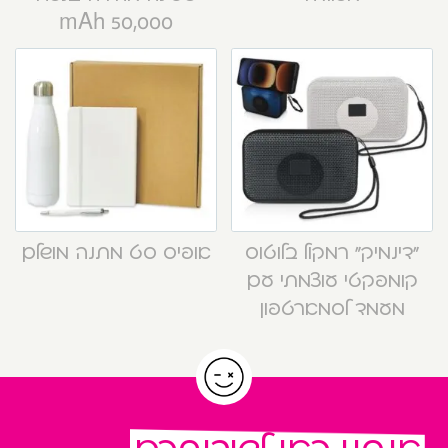
50,000 mAh
“דינמיק” רמקול בלוטוס
אופיס סט מתנה מושלם
קומפקטי עוצמתי עם
מעמד לסמארטפון