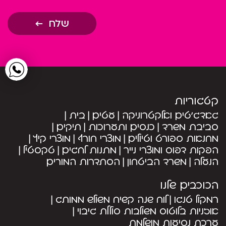
שלח
קטגוריות
גאדג’טים ואלקטרוניקה
עטים
בית
סביבת משרד
כנסים ותערוכות
תיקים
מחנאות ספורט וטיולים
מוצרי חורף
מוצרי קיץ
הפקות דפוס ומוצרי נייר
מתנות לחגים
טקסטיל
הנעלה
משרד הביטחון
הסתדרות המורים
הכוכבים שלנו
רמקול טנגו
לוח שנה קשיח משולש ממותג
אוזניות בלוטוס משולבות סוללת גיבוי
ערכת נסיעות מושלמת