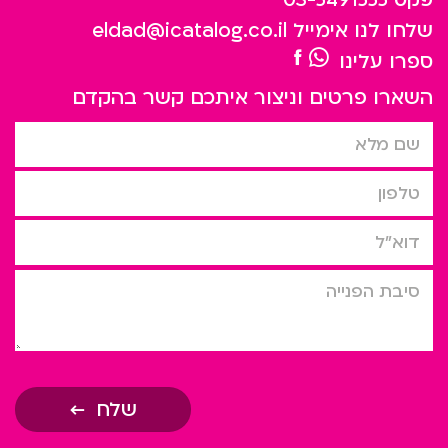
שלחו לנו אימייל
eldad@icatalog.co.il
ספרו עלינו
השארו פרטים וניצור איתכם קשר בהקדם
שם מלא
טלפון
דוא”ל
סיבת הפניה
שלח