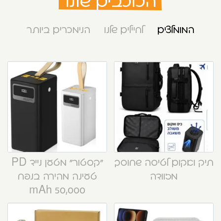
הכוכבים שלנו
המומלצים
לחיילים שלנו
הנימכרים ביותר
תיק ואקום לטיסה שחוסך
“קסטור” מטען נייד PD
מזוודה
טעינה מהירה בנפח
50,000 mAh