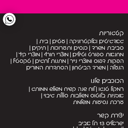
קטגוריות
גאדג’טים ואלקטרוניקה
עטים
בית
סביבת משרד
כנסים ותערוכות
תיקים
מחנאות ספורט וטיולים
מוצרי חורף
מוצרי קיץ
הפקות דפוס ומוצרי נייר
מתנות לחגים
טקסטיל
הנעלה
משרד הביטחון
הסתדרות המורים
הכוכבים שלנו
רמקול טנגו
לוח שנה קשיח משולש ממותג
אוזניות בלוטוס משולבות סוללת גיבוי
ערכת נסיעות מושלמת
יצירת קשר
ישראליס 13 תל אביב