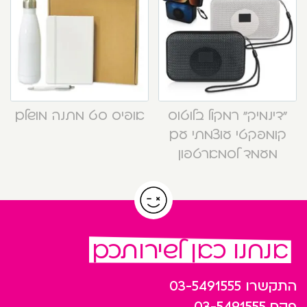
“דינמיק” רמקול בלוטוס
אופיס סט מתנה מושלם
קומפקטי עוצמתי עם
מעמד לסמארטפון
אנחנו כאן לשירותכם
התקשרו
03-5491555
פקס
03-5491555