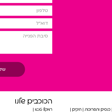
טלפון
דוא”ל
סיבת הפניה
של
הכוכבים שלנו
כנסים ותערוכות
תיקים
רמקול טנגו