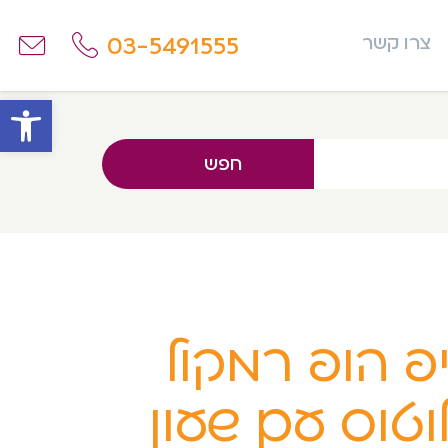
03-5491555
צרו קשר
פתח
חפש
פ הופ רמקול
וטוס עם שעון