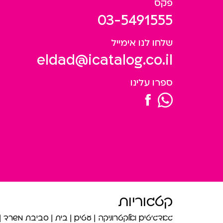
פקס
03-5491555
שלחו לנו אימייל
eldad@icatalog.co.il
ספרו עלינו
קטגוריות
גאדג’טים ואלקטרוניקה
עטים
בית
סביבת משרד