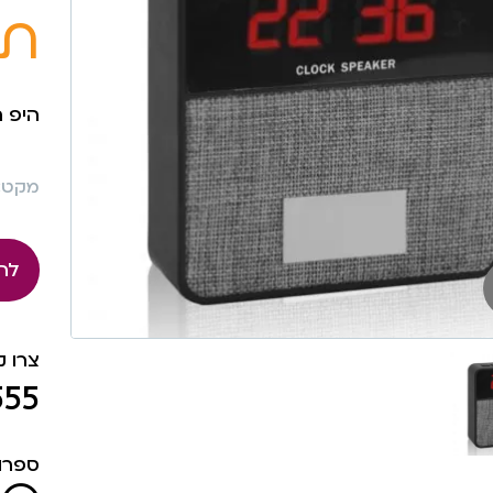
תצ
היפ ה
מקט: 68
לה
צרו 
555
ספרו 