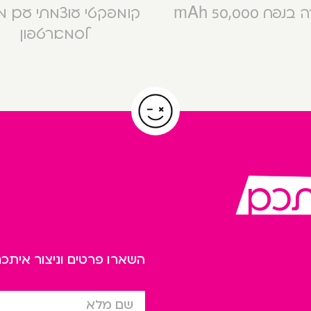
פח 50,000 mAh
קומפקטי עוצמתי עם 
לסמארטפון
תכם
השארו פרטים וניצור אית
שם מלא