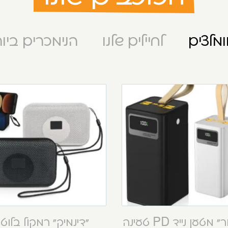
מלצים
לחיילים שלנו
הנימכרים ביו
“קסטור” מטען נייד PD טעינה
“דינמיק” רמקול בלוט