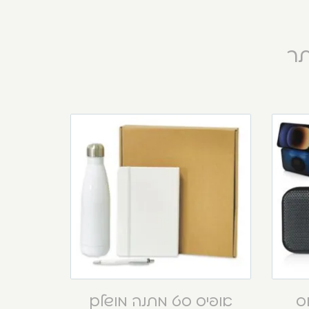
תר
וס
אופיס סט מתנה מושלם