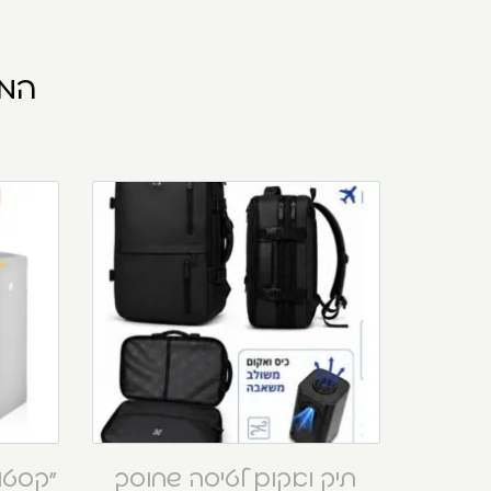
המו
תיק ואקום לטיסה שחוסך