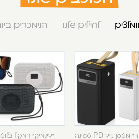
מלצים
לחיילים שלנו
הנימכרים ביו
“קסטור” מטען נייד PD טעינה
“דינמיק” רמקול בלוט