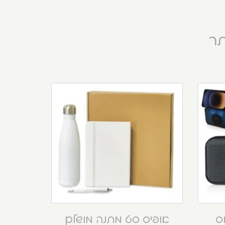
תר
וס
אופיס סט מתנה מושלם