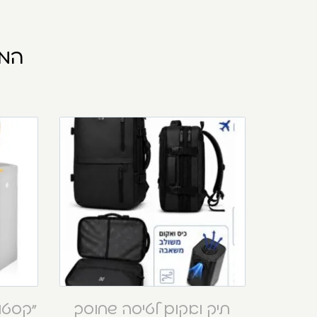
המו
תיק ואקום לטיסה שחוסך