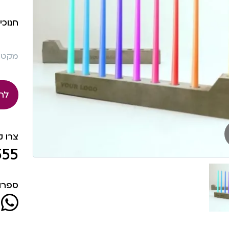
חנוכי
מקט: 631
לה
צרו 
555
ספרו 