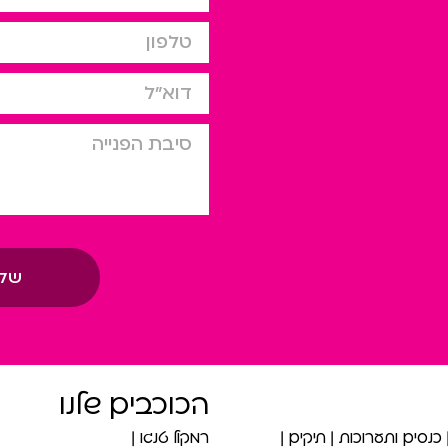
טלפון
דוא”ל
סיבת הפניה
של
הכוכבים שלנו
כנסים ותערוכות
תיקים
רמקול טנגו