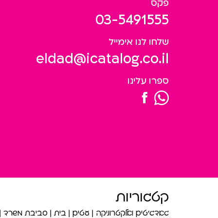
פקס
03-5491555
שלחו לנו אימייל
eldad@icatalog.co.il
ספרו עלינו
קטגוריות
גאדג’טים ואלקטרוניקה
עטים
בית
סביבת משרד