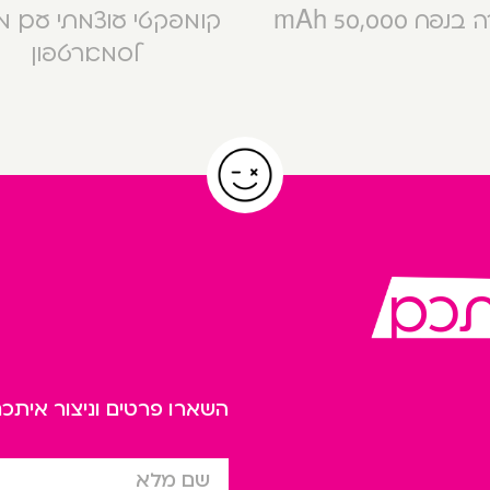
פח 50,000 mAh
קומפקטי עוצמתי עם 
לסמארטפון
תכם
השארו פרטים וניצור אית
שם מלא