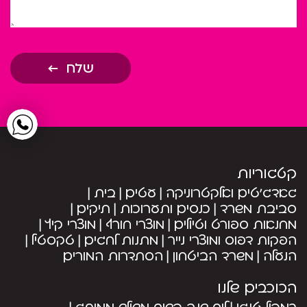
שלח
קטגוריות
גאדג’טים ואלקטרוניקה
עטים
בית
סביבת משרד
כנסים ותערוכות
תיקים
מחנאות ספורט וטיולים
מוצרי חורף
מוצרי קיץ
הפקות דפוס ומוצרי נייר
מתנות לחגים
טקסטיל
הנעלה
משרד הביטחון
הסתדרות המורים
הכוכבים שלנו