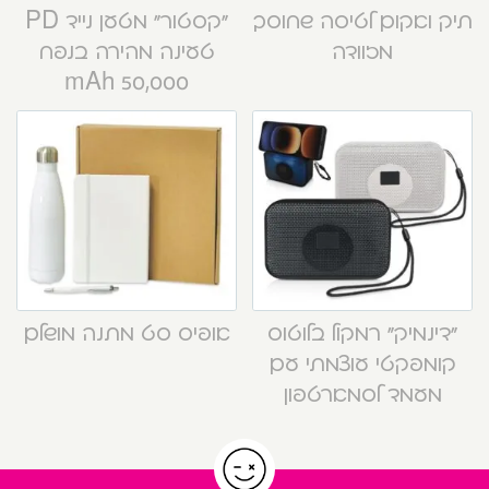
תיק ואקום לטיסה שחוסך
“קסטור” מטען נייד PD
מזוודה
טעינה מהירה בנפח
50,000 mAh
“דינמיק” רמקול בלוטוס
אופיס סט מתנה מושלם
קומפקטי עוצמתי עם
מעמד לסמארטפון