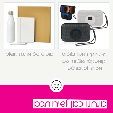
“דינמיק” רמקול בלוטוס
אופיס סט מתנה מושלם
קומפקטי עוצמתי עם
מעמד לסמארטפון
אנחנו כאן לשירותכם