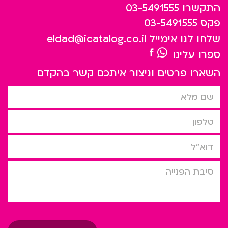
התקשרו
03-5491555
פקס
03-5491555
שלחו לנו אימייל
eldad@icatalog.co.il
ספרו עלינו
השארו פרטים וניצור איתכם קשר בהקדם
שם מלא
טלפון
דוא”ל
סיבת הפניה