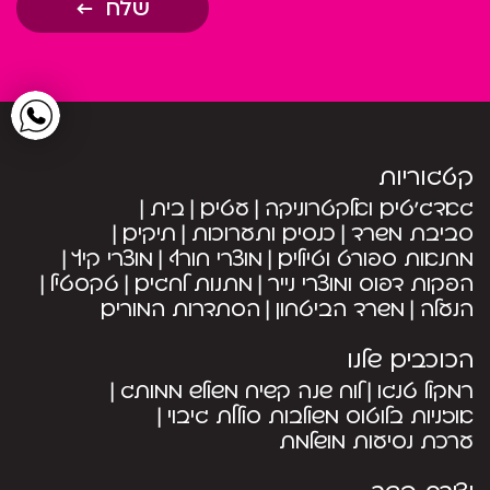
שלח
קטגוריות
גאדג’טים ואלקטרוניקה
עטים
בית
סביבת משרד
כנסים ותערוכות
תיקים
מחנאות ספורט וטיולים
מוצרי חורף
מוצרי קיץ
הפקות דפוס ומוצרי נייר
מתנות לחגים
טקסטיל
הנעלה
משרד הביטחון
הסתדרות המורים
הכוכבים שלנו
רמקול טנגו
לוח שנה קשיח משולש ממותג
אוזניות בלוטוס משולבות סוללת גיבוי
ערכת נסיעות מושלמת