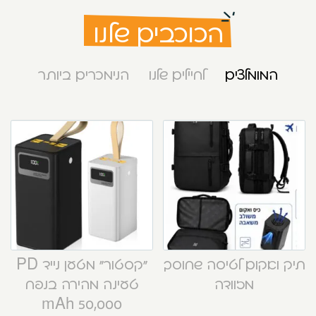
הכוכבים שלנו
המומלצים
לחיילים שלנו
הנימכרים ביותר
תיק ואקום לטיסה שחוסך
“קסטור” מטען נייד PD
מזוודה
טעינה מהירה בנפח
50,000 mAh