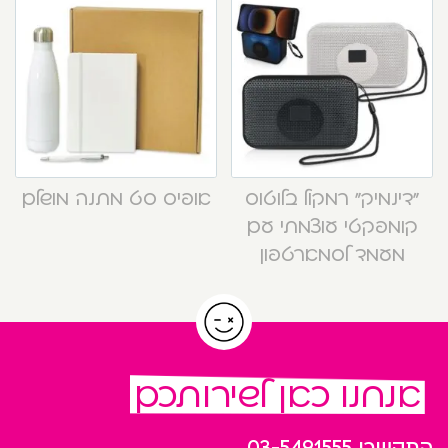
“דינמיק” רמקול בלוטוס
אופיס סט מתנה מושלם
קומפקטי עוצמתי עם
מעמד לסמארטפון
אנחנו כאן לשירותכם
התקשרו
03-5491555