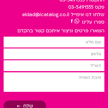
פקס
03-5491555
שלחו לנו אימייל
eldad@icatalog.co.il
ספרו עלינו
השארו פרטים וניצור איתכם קשר בהקדם
שם מלא
טלפון
דוא”ל
סיבת הפניה
שלח