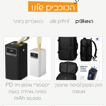
הכוכבים שלנו
המומלצים
לחיילים שלנו
הנימכרים ביותר
תיק ואקום לטיסה שחוסך
“קסטור” מטען נייד PD
מזוודה
טעינה מהירה בנפח
50,000 mAh