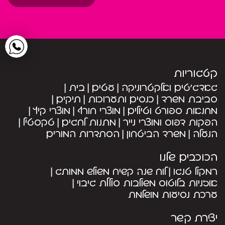
קטגוריות
גאדג’טים ואלקטרוניקה
עטים
בית
סביבת משרד
כנסים ותערוכות
תיקים
מחנאות ספורט וטיולים
מוצרי חורף
מוצרי קיץ
הפקות דפוס ומוצרי נייר
מתנות לחגים
טקסטיל
הנעלה
משרד הביטחון
הסתדרות המורים
הכוכבים שלנו
רמקול טנגו
לוח שנה קשיח משולש ממותג
אוזניות בלוטוס משולבות סוללת גיבוי
ערכת נסיעות מושלמת
יצירת קשר