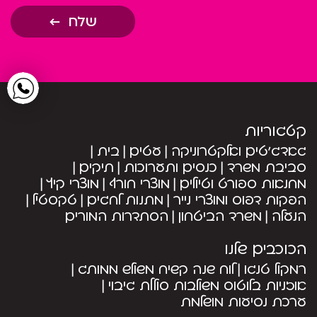
שלח
קטגוריות
גאדג’טים ואלקטרוניקה
עטים
בית
סביבת משרד
כנסים ותערוכות
תיקים
מחנאות ספורט וטיולים
מוצרי חורף
מוצרי קיץ
הפקות דפוס ומוצרי נייר
מתנות לחגים
טקסטיל
הנעלה
משרד הביטחון
הסתדרות המורים
הכוכבים שלנו
רמקול טנגו
לוח שנה קשיח משולש ממותג
אוזניות בלוטוס משולבות סוללת גיבוי
ערכת נסיעות מושלמת