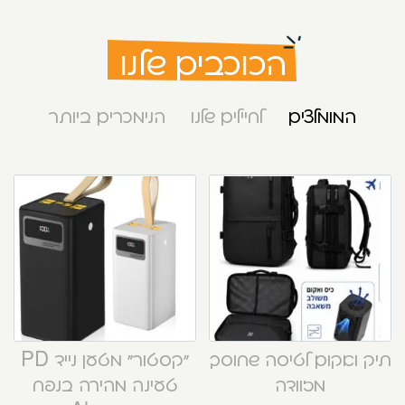
הכוכבים שלנו
המומלצים
לחיילים שלנו
הנימכרים ביותר
תיק ואקום לטיסה שחוסך
“קסטור” מטען נייד PD
מזוודה
טעינה מהירה בנפח