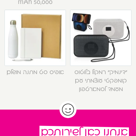
50,000 mAh
“דינמיק” רמקול בלוטוס
אופיס סט מתנה מושלם
קומפקטי עוצמתי עם
מעמד לסמארטפון
אנחנו כאן לשירותכם