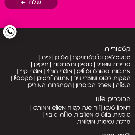
שלח
קטגוריות
גאדג’טים ואלקטרוניקה
עטים
בית
סביבת משרד
כנסים ותערוכות
תיקים
מחנאות ספורט וטיולים
מוצרי חורף
מוצרי קיץ
הפקות דפוס ומוצרי נייר
מתנות לחגים
טקסטיל
הנעלה
משרד הביטחון
הסתדרות המורים
הכוכבים שלנו
רמקול טנגו
לוח שנה קשיח משולש ממותג
אוזניות בלוטוס משולבות סוללת גיבוי
ערכת נסיעות מושלמת