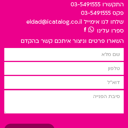
התקשרו
03-5491555
פקס
03-5491555
שלחו לנו אימייל
eldad@icatalog.co.il
ספרו עלינו
השארו פרטים וניצור איתכם קשר בהקדם
שם מלא
טלפון
דוא”ל
סיבת הפניה