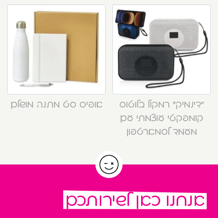
“דינמיק” רמקול בלוטוס
אופיס סט מתנה מושלם
קומפקטי עוצמתי עם
מעמד לסמארטפון
אנחנו כאן לשירותכם