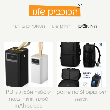
הכוכבים שלנו
המומלצים
לחיילים שלנו
הנימכרים ביותר
תיק ואקום לטיסה שחוסך
“קסטור” מטען נייד PD
מזוודה
טעינה מהירה בנפח
50,000 mAh