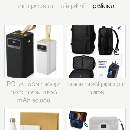
המומלצים
לחיילים שלנו
הנימכרים ביותר
תיק ואקום לטיסה שחוסך
“קסטור” מטען נייד PD
מזוודה
טעינה מהירה בנפח
50,000 mAh