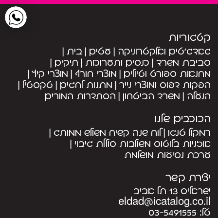
קטגוריות
גאדג’טים ואלקטרוניקה
עטים
בית
סביבת משרד
כנסים ותערוכות
תיקים
מחנאות ספורט וטיולים
מוצרי חורף
מוצרי קיץ
הפקות דפוס ומוצרי נייר
מתנות לחגים
טקסטיל
הנעלה
משרד הביטחון
הסתדרות המורים
הכוכבים שלנו
רמקול טנגו
לוח שנה קשיח משולש ממותג
אוזניות בלוטוס משולבות סוללת גיבוי
ערכת נסיעות מושלמת
יצירת קשר
ישראליס 13 תל אביב
eldad@icatalog.co.il
טל:
03-5491555