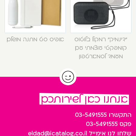
“דינמיק” רמקול בלוטוס
אופיס סט מתנה מושלם
קומפקטי עוצמתי עם
מעמד לסמארטפון
אנחנו כאן לשירותכם
התקשרו
03-5491555
פקס
03-5491555
שלחו לנו אימייל
eldad@icatalog.co.il