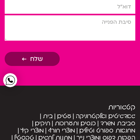
דוא”ל
סיבת הפניה
שלח
קטגוריות
גאדג’טים ואלקטרוניקה
עטים
בית
סביבת משרד
כנסים ותערוכות
תיקים
מחנאות ספורט וטיולים
מוצרי חורף
מוצרי קיץ
הפקות דפוס ומוצרי נייר
מתנות לחגים
טקסטיל