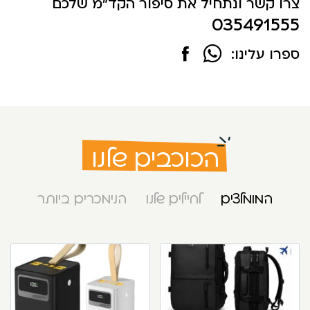
צרו קשר ונתחיל את סיפור הקד"מ שלכם
035491555
ספרו עלינו:
הכוכבים שלנו
המומלצים
לחיילים שלנו
הנימכרים ביותר