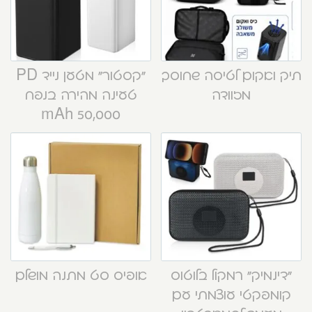
תיק ואקום לטיסה שחוסך
“קסטור” מטען נייד PD
מזוודה
טעינה מהירה בנפח
50,000 mAh
“דינמיק” רמקול בלוטוס
אופיס סט מתנה מושלם
קומפקטי עוצמתי עם