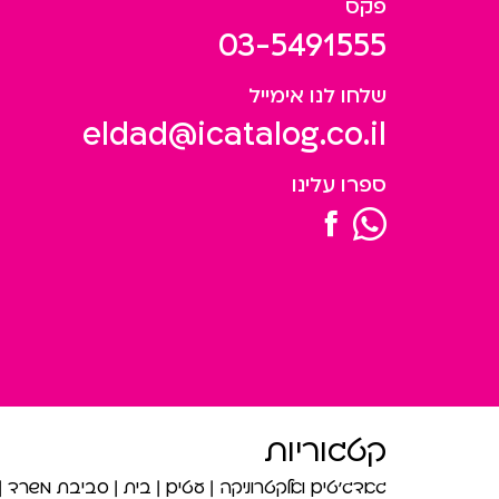
פקס
03-5491555
שלחו לנו אימייל
eldad@icatalog.co.il
ספרו עלינו
קטגוריות
גאדג’טים ואלקטרוניקה
עטים
בית
סביבת משרד