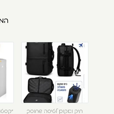
המו
תיק ואקום לטיסה שחוסך