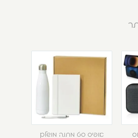
תר
וס
אופיס סט מתנה מושלם