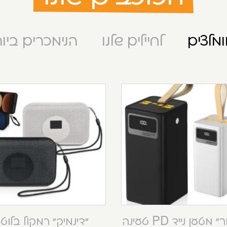
מלצים
לחיילים שלנו
הנימכרים ביו
“קסטור” מטען נייד PD טעינה
“דינמיק” רמקול בלוט