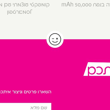
פח 50,000 mAh
קומפקטי עוצמתי עם 
לסמארטפון
תכם
השארו פרטים וניצור אית
שם מלא