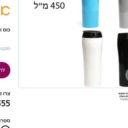
אי
כוס וו
מקט: 998
לה
צרו 
555
ספרו 