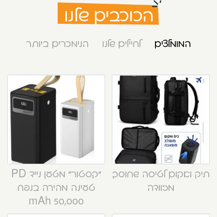
הכוכבים שלנו
המומלצים
לחיילים שלנו
הנימכרים ביותר
תיק ואקום לטיסה שחוסך
“קסטור” מטען נייד PD
מזוודה
טעינה מהירה בנפח
50,000 mAh