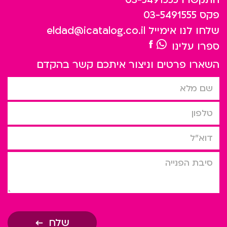
פקס
03-5491555
שלחו לנו אימייל
eldad@icatalog.co.il
ספרו עלינו
השארו פרטים וניצור איתכם קשר בהקדם
שם מלא
טלפון
דוא”ל
סיבת הפניה
שלח