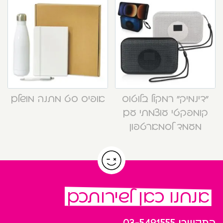
“דינמיק” רמקול בלוטוס
אופיס סט מתנה מושלם
קומפקטי עוצמתי עם
מעמד לסמארטפון
אנחנו כאן לשירותכם
התקשרו
03-5491555