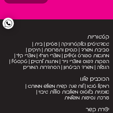
קטגוריות
גאדג’טים ואלקטרוניקה
עטים
בית
סביבת משרד
כנסים ותערוכות
תיקים
מחנאות ספורט וטיולים
מוצרי חורף
מוצרי קיץ
הפקות דפוס ומוצרי נייר
מתנות לחגים
טקסטיל
הנעלה
משרד הביטחון
הסתדרות המורים
הכוכבים שלנו
רמקול טנגו
לוח שנה קשיח משולש ממותג
אוזניות בלוטוס משולבות סוללת גיבוי
ערכת נסיעות מושלמת
יצירת קשר