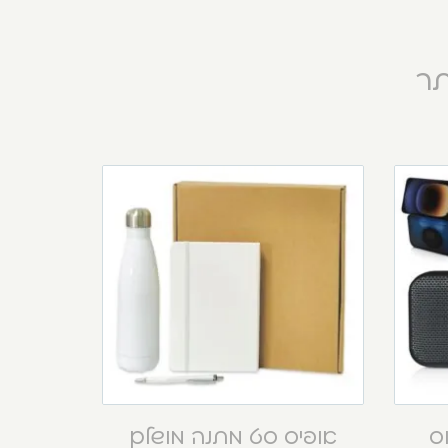
תר
וס
אופיס סט מתנה מושלם