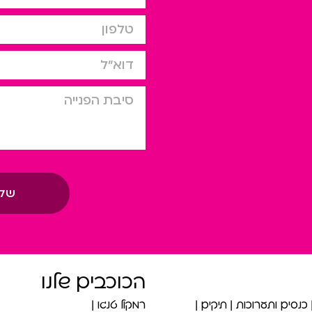
טלפון
דוא”ל
סיבת הפניה
של
הכוכבים שלנו
כנסים ותערוכות
תיקים
רמקול טנגו