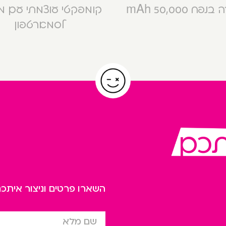
פח 50,000 mAh
קומפקטי עוצמתי עם 
לסמארטפון
תכם
השארו פרטים וניצור אית
שם מלא