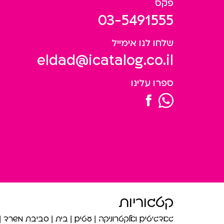
פקס
03-5491555
שלחו לנו אימייל
eldad@icatalog.co.il
ספרו עלינו
קטגוריות
גאדג’טים ואלקטרוניקה
עטים
בית
סביבת משרד