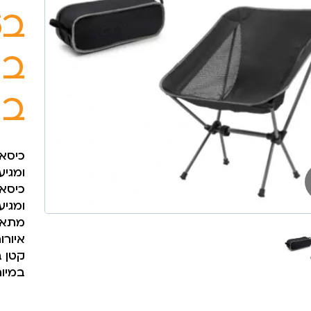
בע
במ
בנ
כיסא
ומגיע
כיסא
ומגיע
מתאים
איורו
קטן ב
במיו