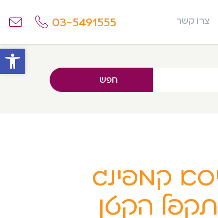
03-5491555
צרו קשר
פתח
חפש
סא קמפינג
קפל הקטן