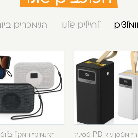
מלצים
לחיילים שלנו
הנימכרים ביו
“קסטור” מטען נייד PD טעינה
“דינמיק” רמקול בלוט