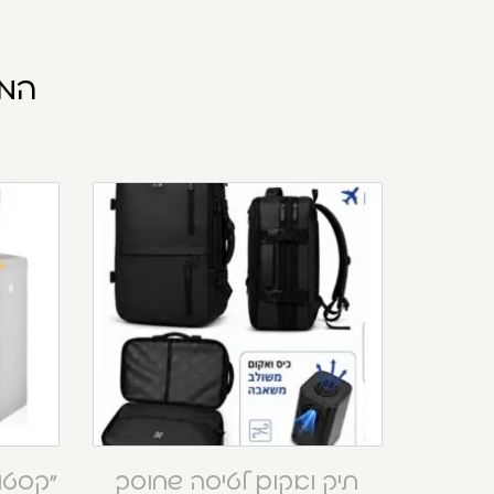
המו
תיק ואקום לטיסה שחוסך