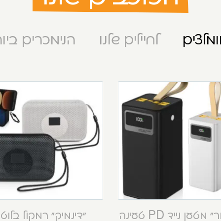
מלצים
לחיילים שלנו
הנימכרים ביו
“קסטור” מטען נייד PD טעינה
“דינמיק” רמקול בלוט