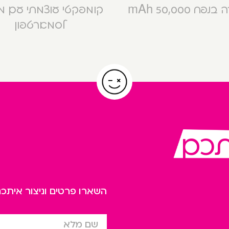
פח 50,000 mAh
קומפקטי עוצמתי עם 
לסמארטפון
תכם
השארו פרטים וניצור אית
שם מלא