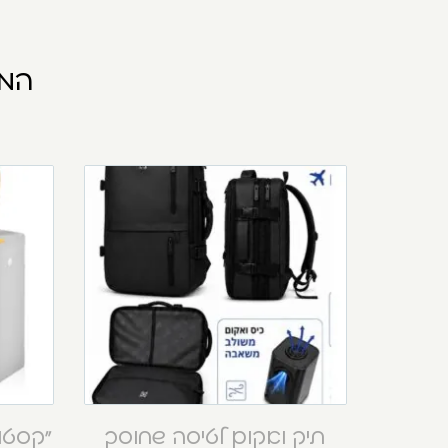
המו
תיק ואקום לטיסה שחוסך