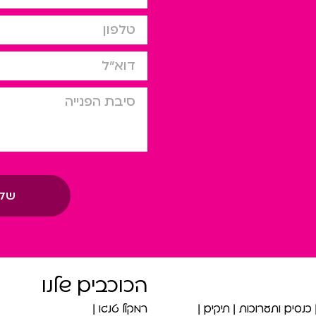
טלפון
דוא”ל
סיבת הפניה
של
הכוכבים שלנו
כנסים ותערוכות
תיקים
רמקול טנגו