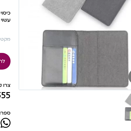
כיסוי
עשוי 
מקט: 057
לה
צרו 
555
ספרו 