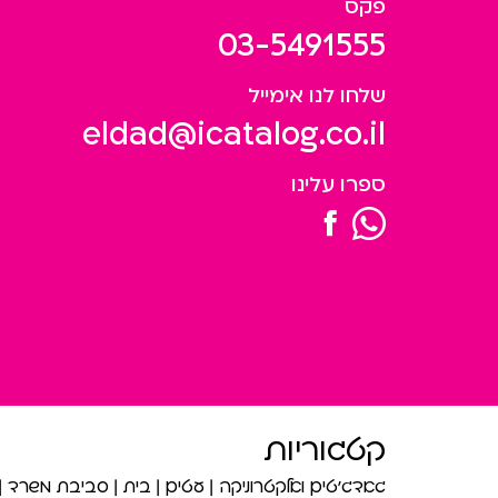
פקס
03-5491555
שלחו לנו אימייל
eldad@icatalog.co.il
ספרו עלינו
קטגוריות
גאדג’טים ואלקטרוניקה
עטים
בית
סביבת משרד