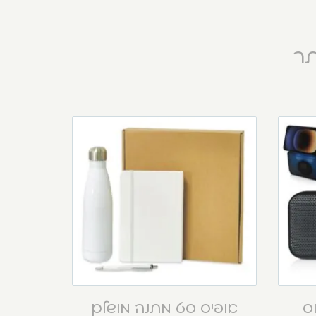
תר
וס
אופיס סט מתנה מושלם