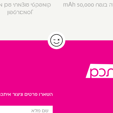
פח 50,000 mAh
קומפקטי עוצמתי עם 
לסמארטפון
תכם
השארו פרטים וניצור אית
שם מלא