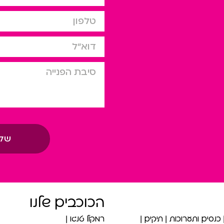
טלפון
דוא”ל
סיבת הפניה
של
הכוכבים שלנו
כנסים ותערוכות
תיקים
רמקול טנגו