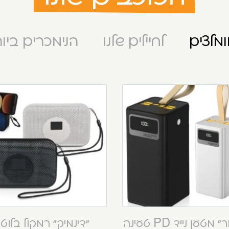
מלצים
לחיילים שלנו
הנימכרים ביו
“קסטור” מטען נייד PD טעינה
“דינמיק” רמקול בלוט