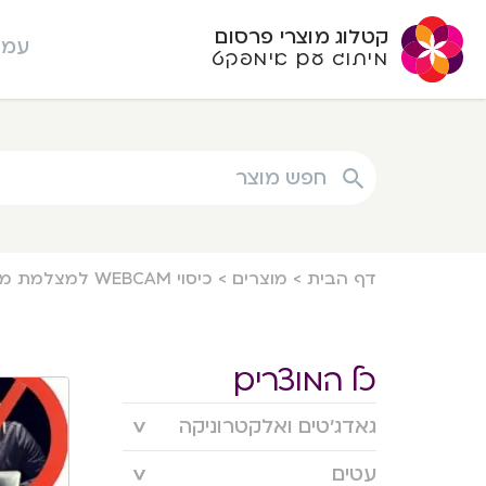
קטלוג מוצרי פרסום
עמו
מיתוג עם אימפקט
חפש מוצר
דף הבית
>
מוצרים
>
כיסוי WEBCAM למצלמת מחשב וטאבלט
כל המוצרים
גאדג’טים ואלקטרוניקה
עטים