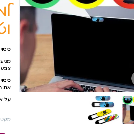
למ
וט
כיסוי WEBCAM למצלמת מחשב וטאב
מגיע
צבעונ
כיסו
את ה
על א
מקט: 36