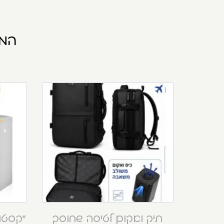
המו
תיק ואקום לטיסה שחוסך