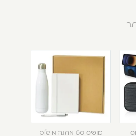
תר
וס
אופיס סט מתנה מושלם