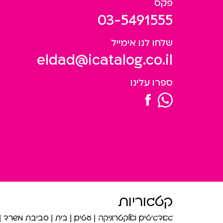
פקס
03-5491555
שלחו לנו אימייל
eldad@icatalog.co.il
ספרו עלינו
קטגוריות
גאדג’טים ואלקטרוניקה
עטים
בית
סביבת משרד