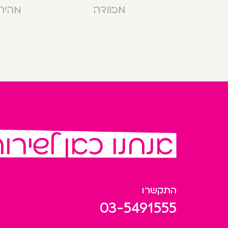
מזוודה
מהירה בנ
אנחנו כאן לשירו
התקשרו
03-5491555