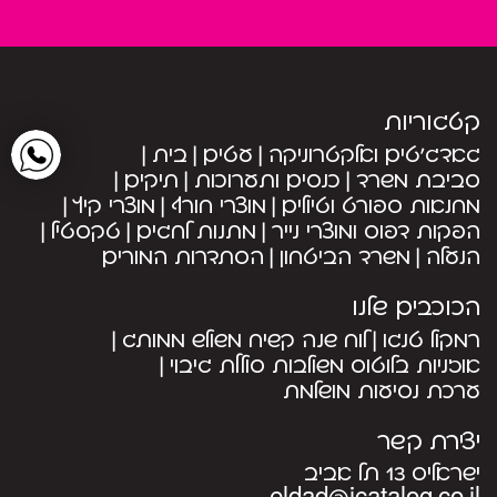
קטגוריות
גאדג’טים ואלקטרוניקה
עטים
בית
סביבת משרד
כנסים ותערוכות
תיקים
מחנאות ספורט וטיולים
מוצרי חורף
מוצרי קיץ
הפקות דפוס ומוצרי נייר
מתנות לחגים
טקסטיל
הנעלה
משרד הביטחון
הסתדרות המורים
הכוכבים שלנו
רמקול טנגו
לוח שנה קשיח משולש ממותג
אוזניות בלוטוס משולבות סוללת גיבוי
ערכת נסיעות מושלמת
יצירת קשר
ישראליס 13 תל אביב