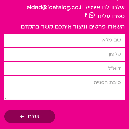
שלחו לנו אימייל
eldad@icatalog.co.il
ספרו עלינו
השארו פרטים וניצור איתכם קשר בהקדם
שם מלא
טלפון
דוא”ל
סיבת הפניה
שלח