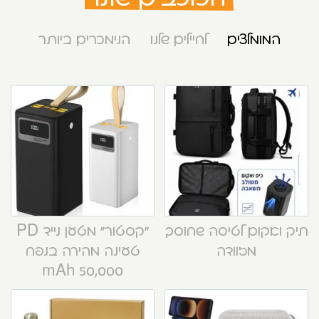
המומלצים
לחיילים שלנו
הנימכרים ביותר
תיק ואקום לטיסה שחוסך
“קסטור” מטען נייד PD
מזוודה
טעינה מהירה בנפח
50,000 mAh