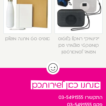
“דינמיק” רמקול בלוטוס
אופיס סט מתנה מושלם
קומפקטי עוצמתי עם
מעמד לסמארטפון
אנחנו כאן לשירותכם
התקשרו
03-5491555
פקס
03-5491555