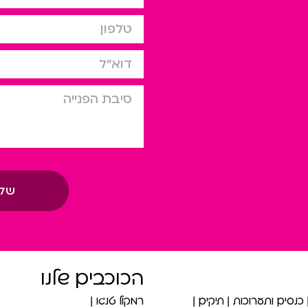
טלפון
דוא”ל
סיבת הפניה
של
הכוכבים שלנו
כנסים ותערוכות
תיקים
רמקול טנגו