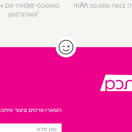
פח 50,000 mAh
קומפקטי עוצמתי עם 
לסמארטפון
תכם
השארו פרטים וניצור אית
שם מלא