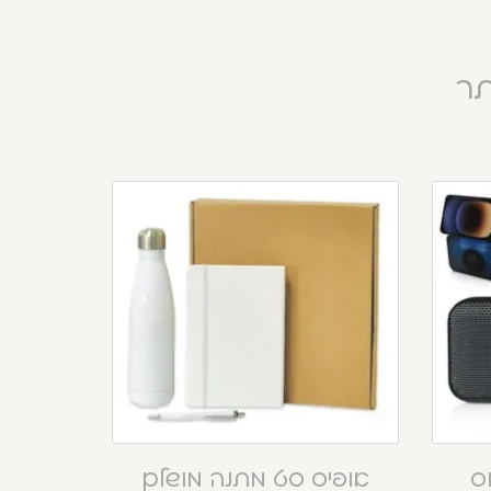
תר
וס
אופיס סט מתנה מושלם