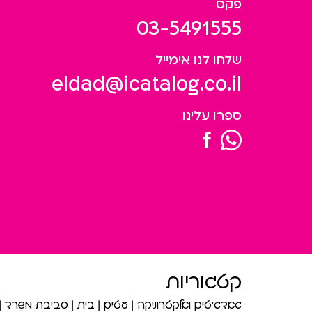
פקס
03-5491555
שלחו לנו אימייל
eldad@icatalog.co.il
ספרו עלינו
קטגוריות
גאדג’טים ואלקטרוניקה
עטים
בית
סביבת משרד