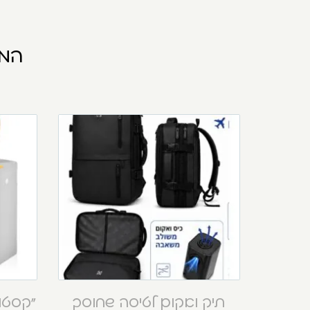
המו
תיק ואקום לטיסה שחוסך