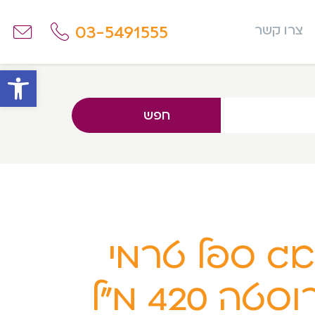
03-5491555
צרו קשר
פתח
חפש
ג ספל טרמי
וסטה 420 מ”ל