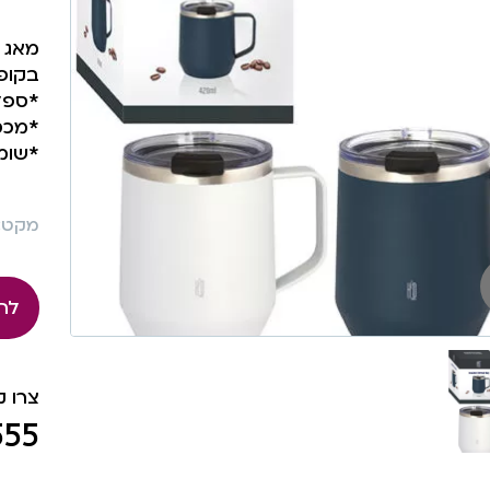
מאג ספל
בקופסת
*ספל 
*מכס
*שומר
מקט: 485
לה
צרו 
555