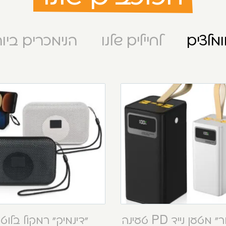
מלצים
לחיילים שלנו
הנימכרים ביו
“קסטור” מטען נייד PD טעינה
“דינמיק” רמקול בלוט