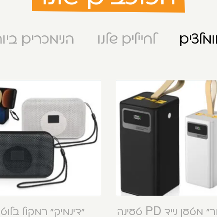
מלצים
לחיילים שלנו
הנימכרים ביו
“קסטור” מטען נייד PD טעינה
“דינמיק” רמקול בלוט