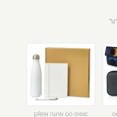
תר
וס
אופיס סט מתנה מושלם