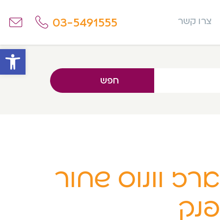
03-5491555
צרו קשר
פתח
חפש
רז וונוס שחור
נק