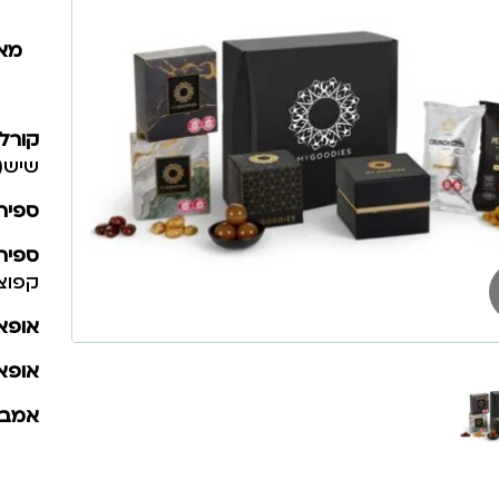
מאר
קורל
שיש(ש
ספיר
ספיר
קפוצ’
אופא
אופא
אמבר