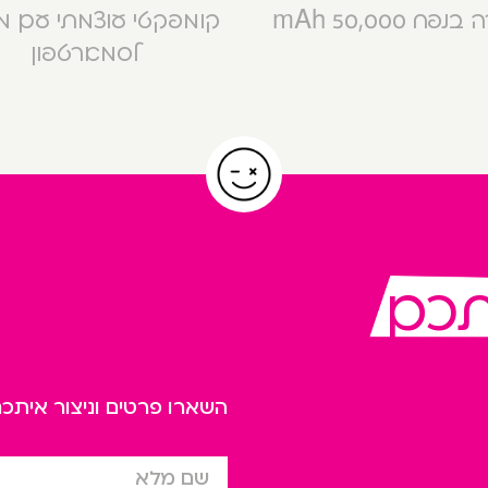
פח 50,000 mAh
קומפקטי עוצמתי עם 
לסמארטפון
תכם
השארו פרטים וניצור אית
שם מלא