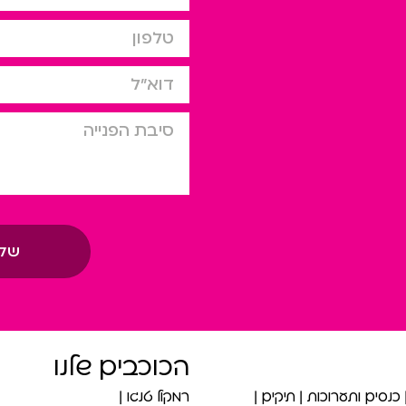
טלפון
דוא”ל
סיבת הפניה
של
הכוכבים שלנו
כנסים ותערוכות
תיקים
רמקול טנגו