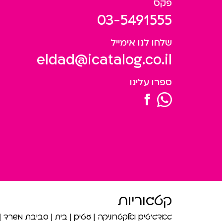
פקס
03-5491555
שלחו לנו אימייל
eldad@icatalog.co.il
ספרו עלינו
קטגוריות
גאדג’טים ואלקטרוניקה
עטים
בית
סביבת משרד