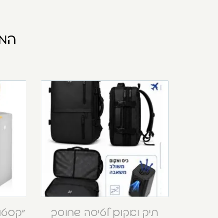
המו
תיק ואקום לטיסה שחוסך