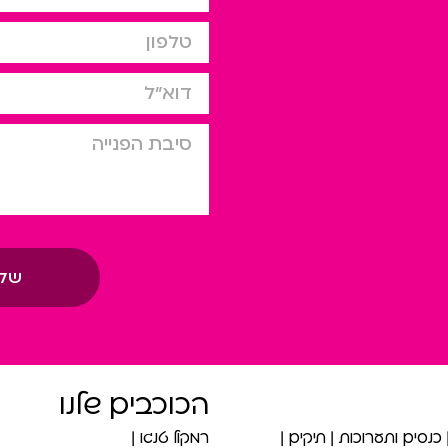
טלפון
דוא”ל
סיבת הפניה
של
הכוכבים שלנו
כנסים ותערוכות
תיקים
רמקול טנגו