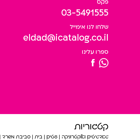
פקס
03-5491555
שלחו לנו אימייל
eldad@icatalog.co.il
ספרו עלינו
קטגוריות
גאדג’טים ואלקטרוניקה
עטים
בית
סביבת משרד