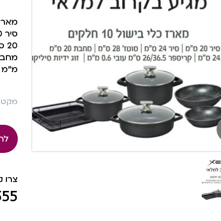
מארז 10 כלי בישול פ
20 ס”מ
מ”מ | 
מקט: 518
לה
צרו 
555