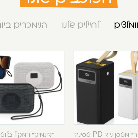
מלצים
לחיילים שלנו
הנימכרים ביו
“קסטור” מטען נייד PD טעינה
“דינמיק” רמקול בלוט