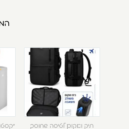
המו
תיק ואקום לטיסה שחוסך