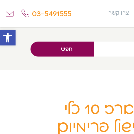
03-5491555
צרו קשר
פתח
חפש
מארז 10 כלי
שול פרימיום