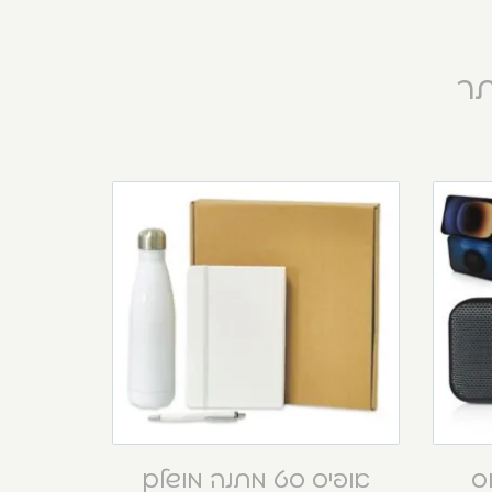
תר
וס
אופיס סט מתנה מושלם