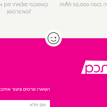
פח 50,000 mAh
קומפקטי עוצמתי עם 
לסמארטפון
תכם
השארו פרטים וניצור אית
שם מלא