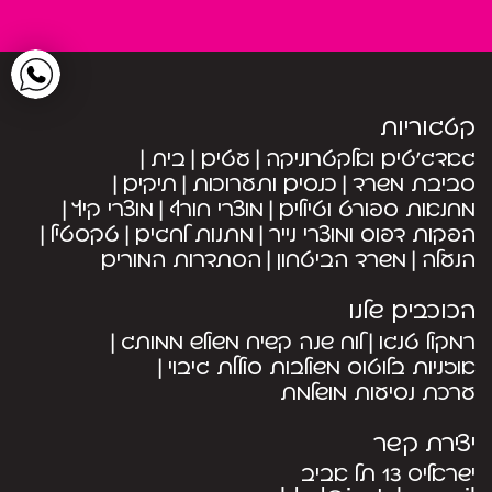
קטגוריות
גאדג’טים ואלקטרוניקה
עטים
בית
סביבת משרד
כנסים ותערוכות
תיקים
מחנאות ספורט וטיולים
מוצרי חורף
מוצרי קיץ
הפקות דפוס ומוצרי נייר
מתנות לחגים
טקסטיל
הנעלה
משרד הביטחון
הסתדרות המורים
הכוכבים שלנו
רמקול טנגו
לוח שנה קשיח משולש ממותג
אוזניות בלוטוס משולבות סוללת גיבוי
ערכת נסיעות מושלמת
יצירת קשר
ישראליס 13 תל אביב