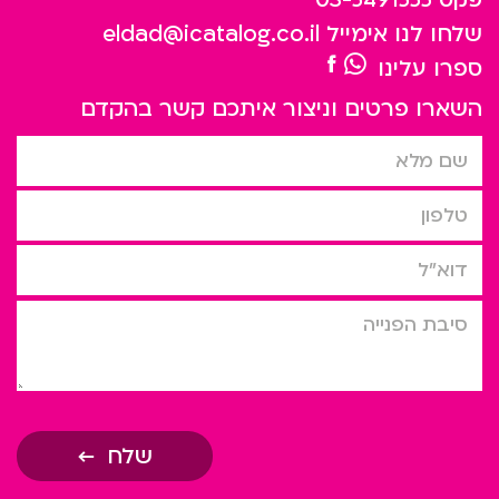
שלחו לנו אימייל
eldad@icatalog.co.il
ספרו עלינו
השארו פרטים וניצור איתכם קשר בהקדם
שם מלא
טלפון
דוא”ל
סיבת הפניה
שלח