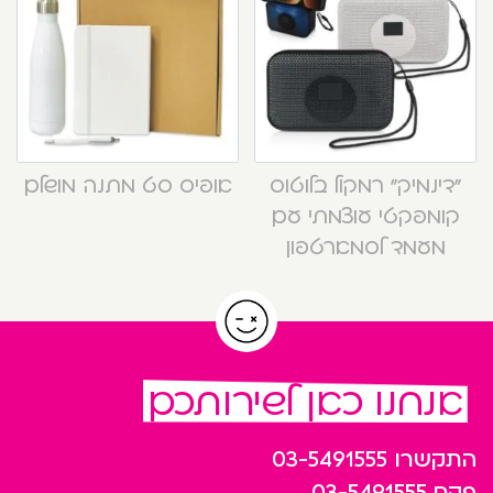
“דינמיק” רמקול בלוטוס
אופיס סט מתנה מושלם
קומפקטי עוצמתי עם
מעמד לסמארטפון
אנחנו כאן לשירותכם
התקשרו
03-5491555
פקס
03-5491555