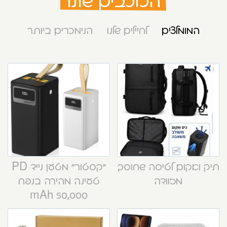
הכוכבים שלנו
המומלצים
לחיילים שלנו
הנימכרים ביותר
תיק ואקום לטיסה שחוסך
“קסטור” מטען נייד PD
מזוודה
טעינה מהירה בנפח
50,000 mAh