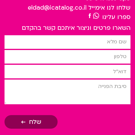
שלחו לנו אימייל
eldad@icatalog.co.il
ספרו עלינו
השארו פרטים וניצור איתכם קשר בהקדם
שם מלא
טלפון
דוא”ל
סיבת הפניה
שלח