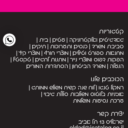
קטגוריות
גאדג’טים ואלקטרוניקה
עטים
בית
סביבת משרד
כנסים ותערוכות
תיקים
מחנאות ספורט וטיולים
מוצרי חורף
מוצרי קיץ
הפקות דפוס ומוצרי נייר
מתנות לחגים
טקסטיל
הנעלה
משרד הביטחון
הסתדרות המורים
הכוכבים שלנו
רמקול טנגו
לוח שנה קשיח משולש ממותג
אוזניות בלוטוס משולבות סוללת גיבוי
ערכת נסיעות מושלמת
יצירת קשר
ישראליס 13 תל אביב