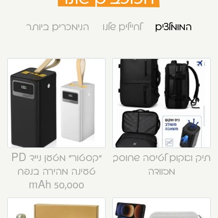
המומלצים
לחיילים שלנו
הנימכרים ביותר
תיק ואקום לטיסה שחוסך
“קסטור” מטען נייד PD
מזוודה
טעינה מהירה בנפח
50,000 mAh