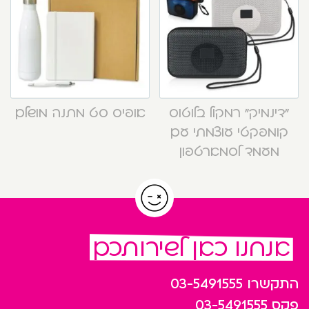
“דינמיק” רמקול בלוטוס
אופיס סט מתנה מושלם
קומפקטי עוצמתי עם
מעמד לסמארטפון
אנחנו כאן לשירותכם
התקשרו
03-5491555
פקס
03-5491555