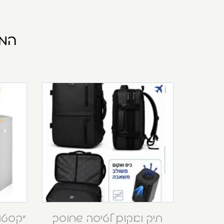
המו
תיק ואקום לטיסה שחוסך