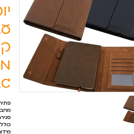
עב
קש
מב
גב
פתיח
מחברת 
סגירה
כולל
מידות: 23×6