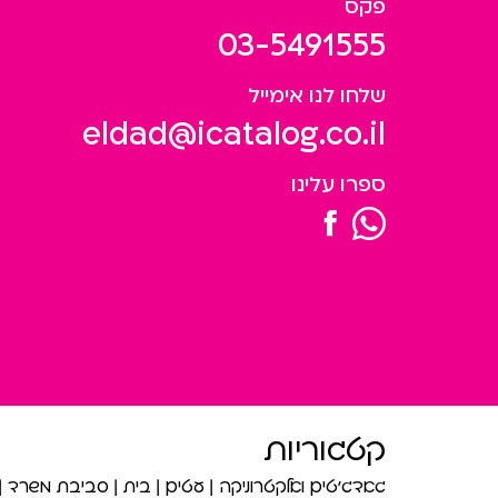
פקס
03-5491555
שלחו לנו אימייל
eldad@icatalog.co.il
ספרו עלינו
קטגוריות
גאדג’טים ואלקטרוניקה
עטים
בית
סביבת משרד