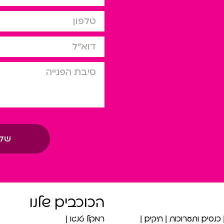
טלפון
דוא”ל
סיבת הפניה
של
הכוכבים שלנו
כנסים ותערוכות
תיקים
רמקול טנגו