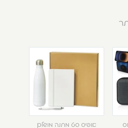
תר
וס
אופיס סט מתנה מושלם