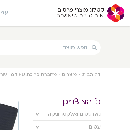
קטלוג מוצרי פרסום
עמו
מיתוג עם אימפקט
חפש מוצר
דף הבית
>
מוצרים
>
מחברת כריכת PU דמוי עור יוקרתי A5 פתיחה עברית מחברת קשיחה נשלפת מבית המותג גבעוני
כל המוצרים
גאדג’טים ואלקטרוניקה
עטים