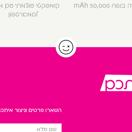
פח 50,000 mAh
קומפקטי עוצמתי עם 
לסמארטפון
תכם
השארו פרטים וניצור אית
שם מלא