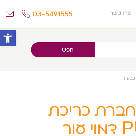
03-5491555
צרו קשר
פתח
חפש
ברת כריכת
PU דמוי עור