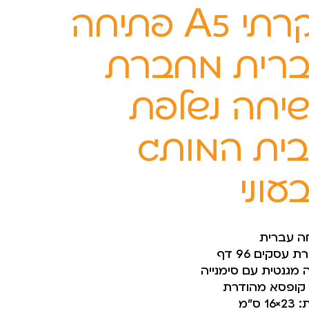
יוקרתי A5 פתיחה
רית מחברת
יחה נשלפת
ית המותג
עוני
ה עברית
עסקים 96 דף
 מגנטית עם סימנייה
 קופסא מהודרת
1 ס”מ