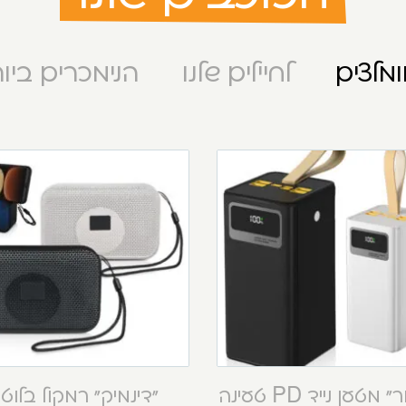
מלצים
לחיילים שלנו
הנימכרים ביו
“קסטור” מטען נייד PD טעינה
“דינמיק” רמקול בלוט