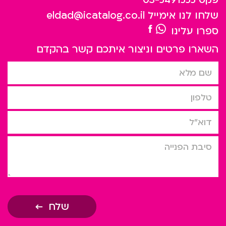
שלחו לנו אימייל
eldad@icatalog.co.il
ספרו עלינו
השארו פרטים וניצור איתכם קשר בהקדם
שם מלא
טלפון
דוא”ל
סיבת הפניה
שלח