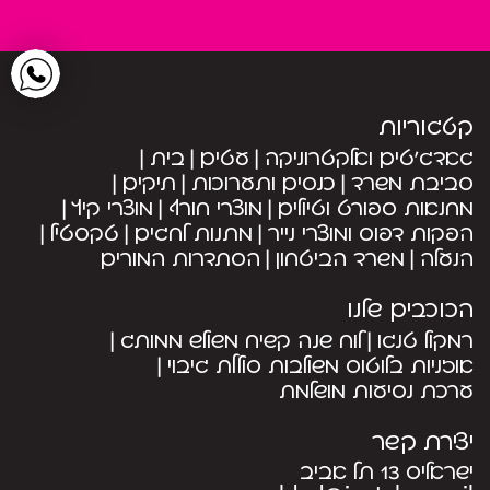
קטגוריות
גאדג’טים ואלקטרוניקה
עטים
בית
סביבת משרד
כנסים ותערוכות
תיקים
מחנאות ספורט וטיולים
מוצרי חורף
מוצרי קיץ
הפקות דפוס ומוצרי נייר
מתנות לחגים
טקסטיל
הנעלה
משרד הביטחון
הסתדרות המורים
הכוכבים שלנו
רמקול טנגו
לוח שנה קשיח משולש ממותג
אוזניות בלוטוס משולבות סוללת גיבוי
ערכת נסיעות מושלמת
יצירת קשר
ישראליס 13 תל אביב