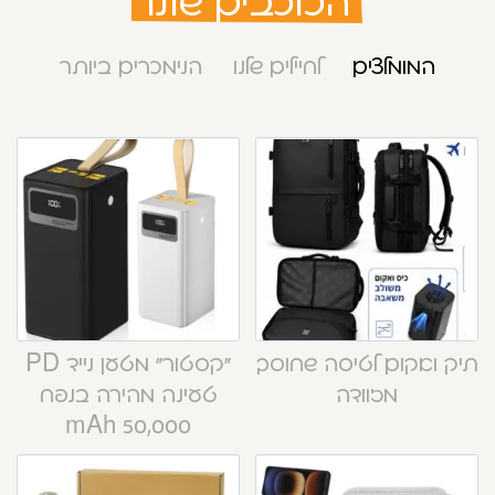
הכוכבים שלנו
המומלצים
לחיילים שלנו
הנימכרים ביותר
תיק ואקום לטיסה שחוסך
“קסטור” מטען נייד PD
מזוודה
טעינה מהירה בנפח
50,000 mAh