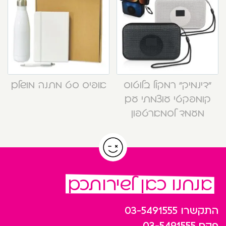
“דינמיק” רמקול בלוטוס
אופיס סט מתנה מושלם
קומפקטי עוצמתי עם
מעמד לסמארטפון
אנחנו כאן לשירותכם
התקשרו
03-5491555
פקס
03-5491555