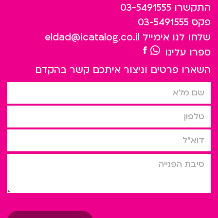
התקשרו
03-5491555
פקס
03-5491555
שלחו לנו אימייל
eldad@icatalog.co.il
ספרו עלינו
השארו פרטים וניצור איתכם קשר בהקדם
שם מלא
טלפון
דוא”ל
סיבת הפניה