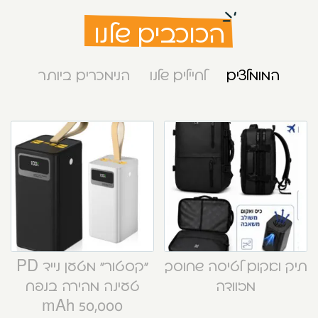
הכוכבים שלנו
המומלצים
לחיילים שלנו
הנימכרים ביותר
תיק ואקום לטיסה שחוסך
“קסטור” מטען נייד PD
מזוודה
טעינה מהירה בנפח
50,000 mAh