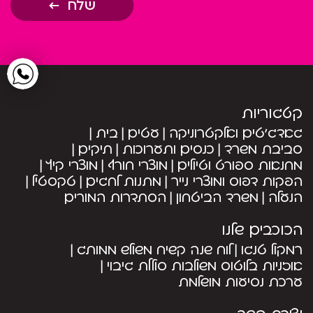
שלח
קטגוריות
גאדג’טים ואלקטרוניקה
עטים
בית
סביבת משרד
כנסים ותערוכות
תיקים
מחנאות ספורט וטיולים
מוצרי חורף
מוצרי קיץ
הפקות דפוס ומוצרי נייר
מתנות לחגים
טקסטיל
הנעלה
משרד הביטחון
הסתדרות המורים
הכוכבים שלנו
רמקול טנגו
לוח שנה קשיח משולש ממותג
אוזניות בלוטוס משולבות סוללת גיבוי
ערכת נסיעות מושלמת