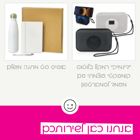
“דינמיק” רמקול בלוטוס
אופיס סט מתנה מושלם
קומפקטי עוצמתי עם
מעמד לסמארטפון
אנחנו כאן לשירותכם