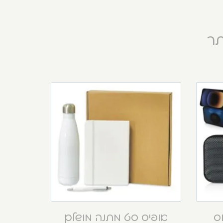
תר
וס
אופיס סט מתנה מושלם