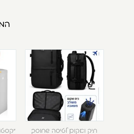
המו
תיק ואקום לטיסה שחוסך