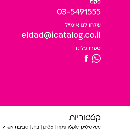
פקס
03-5491555
שלחו לנו אימייל
eldad@icatalog.co.il
ספרו עלינו
קטגוריות
גאדג’טים ואלקטרוניקה
עטים
בית
סביבת משרד