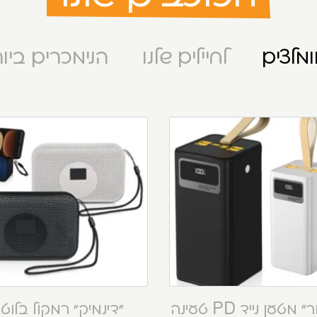
מלצים
לחיילים שלנו
הנימכרים ביו
“קסטור” מטען נייד PD טעינה
“דינמיק” רמקול בלוט