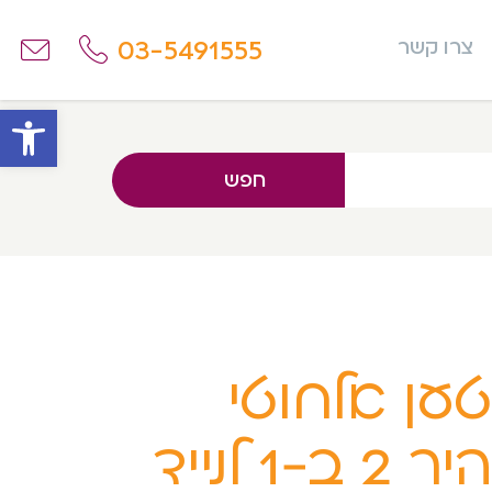
03-5491555
צרו קשר
פתח
חפש
ען אלחוטי
מהיר 2 ב-1 לנייד