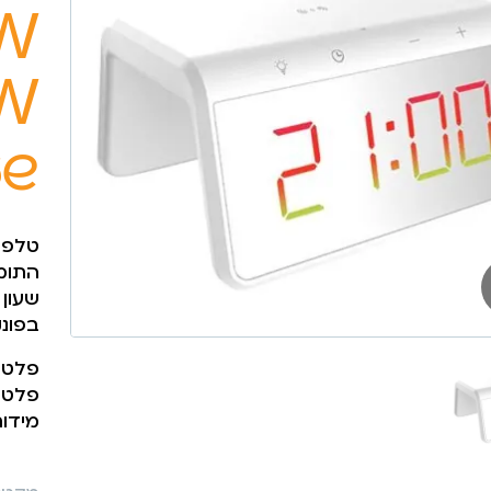
שע
התומכ
בפונק
פלט מ
פלט מ
מידות: x116x75