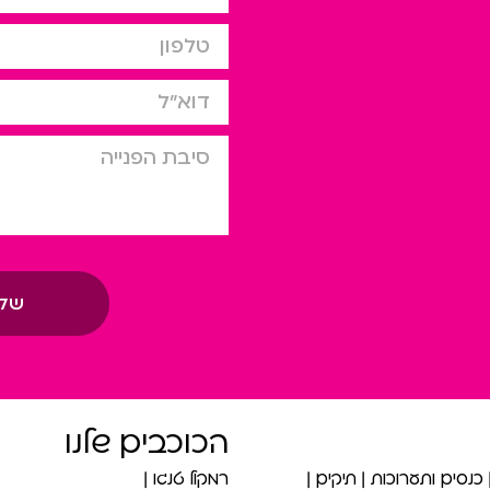
טלפון
דוא”ל
סיבת הפניה
של
הכוכבים שלנו
כנסים ותערוכות
תיקים
רמקול טנגו