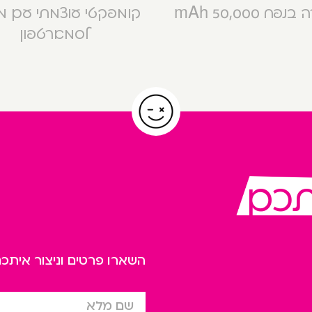
פח 50,000 mAh
קומפקטי עוצמתי עם 
לסמארטפון
תכם
השארו פרטים וניצור אית
שם מלא