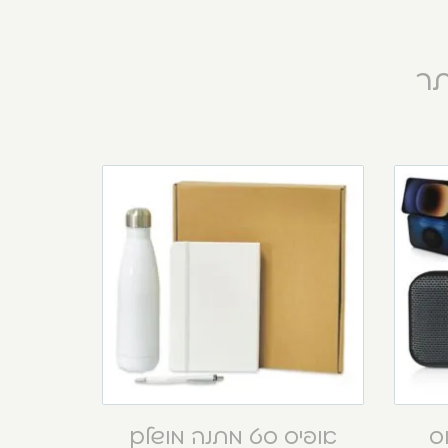
תר
וס
אופיס סט מתנה מושלם