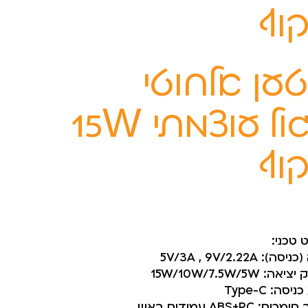
וף
ען אלחוטי
עגול עוצמתי 15W
וף
טכני:
ה): 5V/3A , 9V/2.22A
: 15W/10W/7.5W/5W
סה: Type-C
ם: ABS+PC עמידים באש