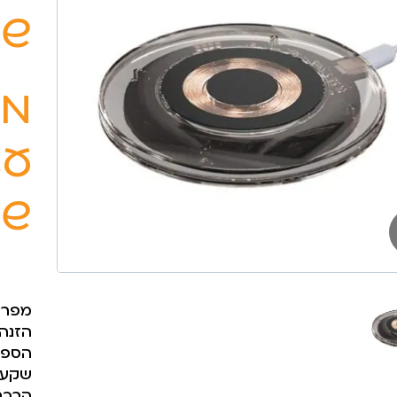
שק
מט
שק
מפרט 
הזנה (כניס
הספק יציאה
שקע כני
הרכב חומרי