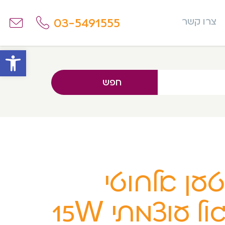
03-5491555
צרו קשר
פתח
חפש
ען אלחוטי
עגול עוצמתי 15W