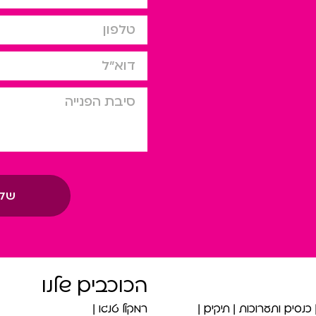
טלפון
דוא”ל
סיבת הפניה
של
הכוכבים שלנו
כנסים ותערוכות
תיקים
רמקול טנגו