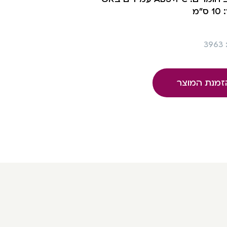
ס”מ
3
זמנת המוצר