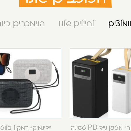
מלצים
לחיילים שלנו
הנימכרים ביו
“קסטור” מטען נייד PD טעינה
“דינמיק” רמקול בלוט