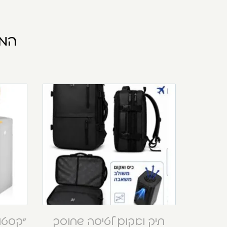
המו
תיק ואקום לטיסה שחוסך