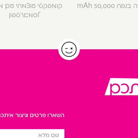
פח 50,000 mAh
קומפקטי עוצמתי עם 
לסמארטפון
תכם
השארו פרטים וניצור אית
שם מלא