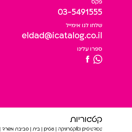
פקס
03-5491555
שלחו לנו אימייל
eldad@icatalog.co.il
ספרו עלינו
קטגוריות
גאדג’טים ואלקטרוניקה
עטים
בית
סביבת משרד