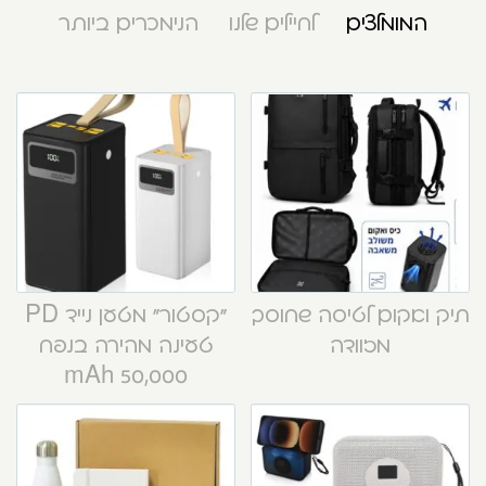
המומלצים
לחיילים שלנו
הנימכרים ביותר
תיק ואקום לטיסה שחוסך
“קסטור” מטען נייד PD
מזוודה
טעינה מהירה בנפח
50,000 mAh