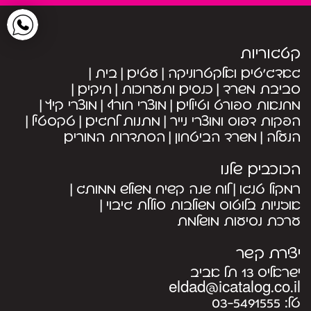
קטגוריות
גאדג’טים ואלקטרוניקה
עטים
בית
סביבת משרד
כנסים ותערוכות
תיקים
מחנאות ספורט וטיולים
מוצרי חורף
מוצרי קיץ
הפקות דפוס ומוצרי נייר
מתנות לחגים
טקסטיל
הנעלה
משרד הביטחון
הסתדרות המורים
הכוכבים שלנו
רמקול טנגו
לוח שנה קשיח משולש ממותג
אוזניות בלוטוס משולבות סוללת גיבוי
ערכת נסיעות מושלמת
יצירת קשר
ישראליס 13 תל אביב
eldad@icatalog.co.il
טל:
03-5491555