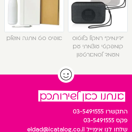
“דינמיק” רמקול בלוטוס
אופיס סט מתנה מושלם
קומפקטי עוצמתי עם
מעמד לסמארטפון
אנחנו כאן לשירותכם
התקשרו
03-5491555
פקס
03-5491555
שלחו לנו אימייל
eldad@icatalog.co.il