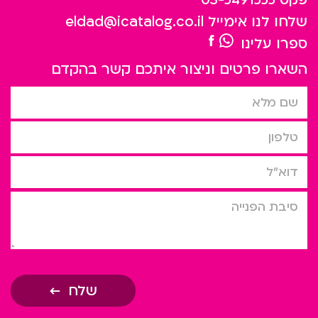
שלחו לנו אימייל
eldad@icatalog.co.il
ספרו עלינו
השארו פרטים וניצור איתכם קשר בהקדם
שם מלא
טלפון
דוא”ל
סיבת הפניה
שלח