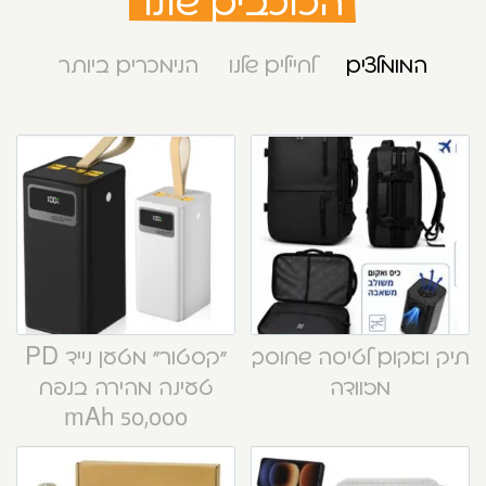
הכוכבים שלנו
המומלצים
לחיילים שלנו
הנימכרים ביותר
תיק ואקום לטיסה שחוסך
“קסטור” מטען נייד PD
מזוודה
טעינה מהירה בנפח
50,000 mAh