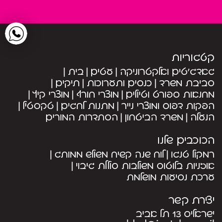
קטגוריות
גאדג’טים ואלקטרוניקה
עטים
בית
סביבת משרד
כנסים ותערוכות
תיקים
מחנאות ספורט וטיולים
מוצרי חורף
מוצרי קיץ
הפקות דפוס ומוצרי נייר
מתנות לחגים
טקסטיל
הנעלה
משרד הביטחון
הסתדרות המורים
הכוכבים שלנו
רמקול טנגו
לוח שנה קשיח משולש ממותג
אוזניות בלוטוס משולבות סוללת גיבוי
ערכת נסיעות מושלמת
יצירת קשר
ישראליס 13 תל אביב