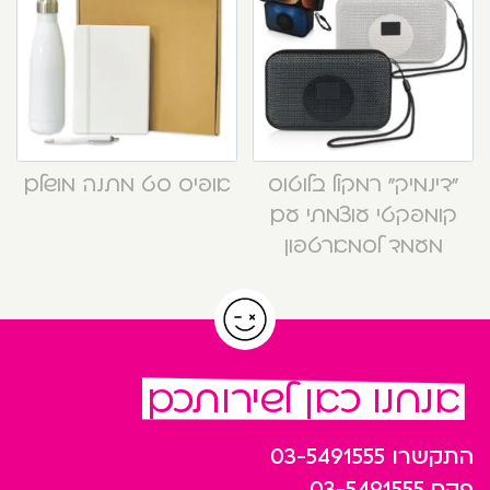
“דינמיק” רמקול בלוטוס
אופיס סט מתנה מושלם
קומפקטי עוצמתי עם
מעמד לסמארטפון
אנחנו כאן לשירותכם
התקשרו
03-5491555
פקס
03-5491555