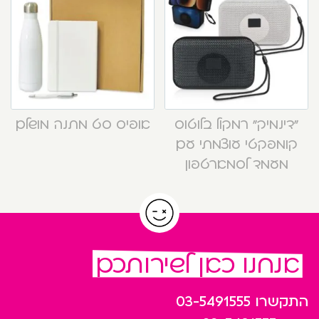
“דינמיק” רמקול בלוטוס
אופיס סט מתנה מושלם
קומפקטי עוצמתי עם
מעמד לסמארטפון
אנחנו כאן לשירותכם
התקשרו
03-5491555