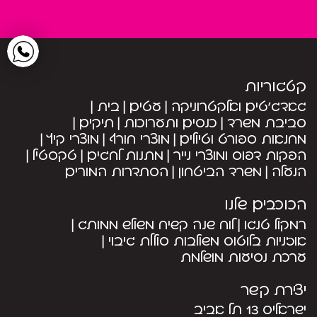
קטגוריות
גאדג’טים ואלקטרוניקה
עטים
בית
סביבת משרד
כנסים ותערוכות
תיקים
מחנאות ספורט וטיולים
מוצרי חורף
מוצרי קיץ
הפקות דפוס ומוצרי נייר
מתנות לחגים
טקסטיל
הנעלה
משרד הביטחון
הסתדרות המורים
הכוכבים שלנו
רמקול טנגו
לוח שנה קשיח משולש ממותג
אוזניות בלוטוס משולבות סוללת גיבוי
ערכת נסיעות מושלמת
יצירת קשר
ישראליס 13 תל אביב