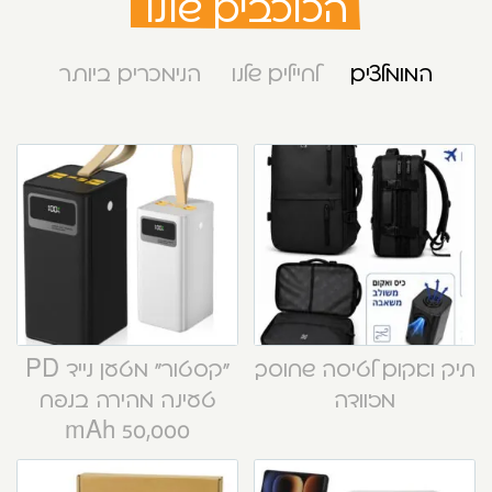
הכוכבים שלנו
המומלצים
לחיילים שלנו
הנימכרים ביותר
תיק ואקום לטיסה שחוסך
“קסטור” מטען נייד PD
מזוודה
טעינה מהירה בנפח
50,000 mAh