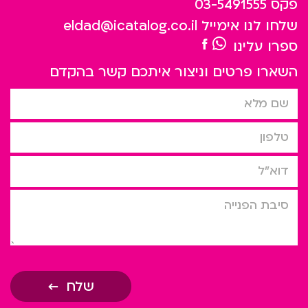
פקס
03-5491555
שלחו לנו אימייל
eldad@icatalog.co.il
ספרו עלינו
השארו פרטים וניצור איתכם קשר בהקדם
שם מלא
טלפון
דוא”ל
סיבת הפניה
שלח