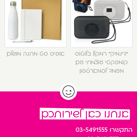
“דינמיק” רמקול בלוטוס
אופיס סט מתנה מושלם
קומפקטי עוצמתי עם
מעמד לסמארטפון
אנחנו כאן לשירותכם
התקשרו
03-5491555