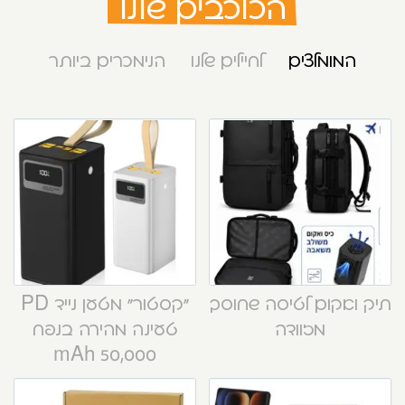
הכוכבים שלנו
המומלצים
לחיילים שלנו
הנימכרים ביותר
תיק ואקום לטיסה שחוסך
“קסטור” מטען נייד PD
מזוודה
טעינה מהירה בנפח
50,000 mAh