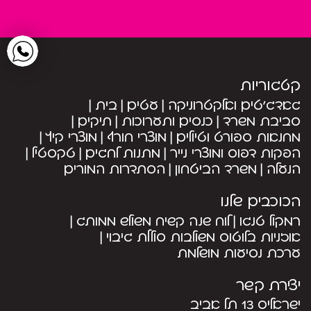
קטגוריות
גאדג’טים ואלקטרוניקה
עטים
בית
סביבת משרד
כנסים ותערוכות
תיקים
מחנאות ספורט וטיולים
מוצרי חורף
מוצרי קיץ
הפקות דפוס ומוצרי נייר
מתנות לחגים
טקסטיל
הנעלה
משרד הביטחון
הסתדרות המורים
הכוכבים שלנו
רמקול טנגו
לוח שנה קשיח משולש ממותג
אוזניות בלוטוס משולבות סוללת גיבוי
ערכת נסיעות מושלמת
יצירת קשר
ישראליס 13 תל אביב