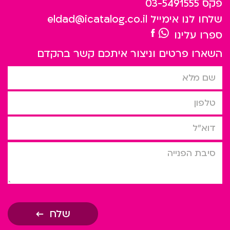
פקס
03-5491555
שלחו לנו אימייל
eldad@icatalog.co.il
ספרו עלינו
השארו פרטים וניצור איתכם קשר בהקדם
שם מלא
טלפון
דוא”ל
סיבת הפניה
שלח