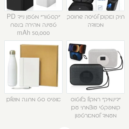
תיק ואקום לטיסה שחוסך
“קסטור” מטען נייד PD
מזוודה
טעינה מהירה בנפח
50,000 mAh
“דינמיק” רמקול בלוטוס
אופיס סט מתנה מושלם
קומפקטי עוצמתי עם
מעמד לסמארטפון