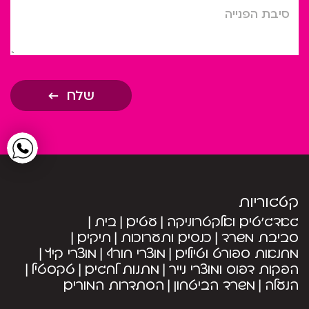
סיבת הפניה
שלח
קטגוריות
גאדג’טים ואלקטרוניקה
עטים
בית
סביבת משרד
כנסים ותערוכות
תיקים
מחנאות ספורט וטיולים
מוצרי חורף
מוצרי קיץ
הפקות דפוס ומוצרי נייר
מתנות לחגים
טקסטיל
הנעלה
משרד הביטחון
הסתדרות המורים